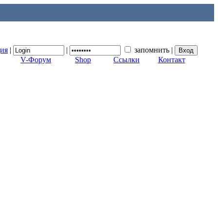
ция
|
|
запомнить
|
V-Форум
Shop
Ссылки
Контакт