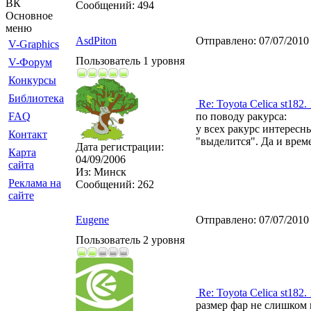
ВК
Сообщений:
494
Основное
меню
AsdPiton
Отправлено:
07/07/2010
V-Graphics
Пользователь 1 уровня
V-Форум
Конкурсы
Библиотека
Re: Toyota Celica st182.
FAQ
по поводу ракурса:
у всех ракурс интересны
Контакт
"выделится". Да и врем
Дата регистрации:
Карта
04/09/2006
сайта
Из:
Минск
Реклама на
Сообщений:
262
сайте
Eugene
Отправлено:
07/07/2010
Пользователь 2 уровня
Re: Toyota Celica st182.
размер фар не слишком 