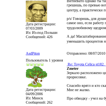
Витиевато однако ты т
грешишь, по превью вот
центру, а практически 
p/s/ Говоришь, для душ
самое оно, если работу 
Дата регистрации:
трудолюбивому щедром
07/03/2009
Из:
Из-под Польши
А да! Масштабирование
Сообщений:
426
уменьшить процентов н
AsdPiton
Отправлено:
08/07/2010
Пользователь 1 уровня
Re: Toyota Celica st182.
Zmeter
Зеркало расположено це
прорисовке.
Спасибо врятл и кто ска
Дата регистрации:
Мне не жалко.
04/09/2006
Из:
Минск
Про обводку - учел на б
Сообщений:
262