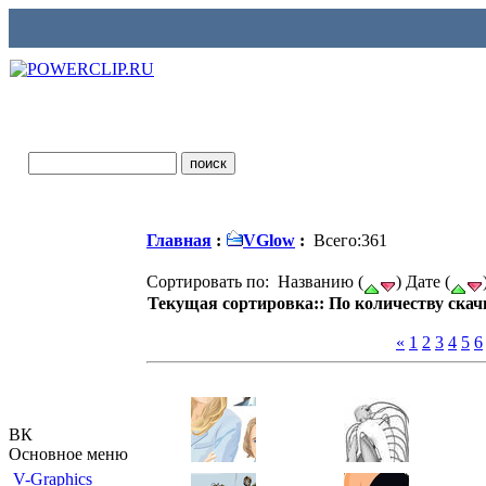
Главная
:
VGlow
:
Всего:361
Сортировать по: Названию (
) Дате (
Текущая сортировка:: По количеству скач
«
1
2
3
4
5
6
ВК
Основное меню
V-Graphics