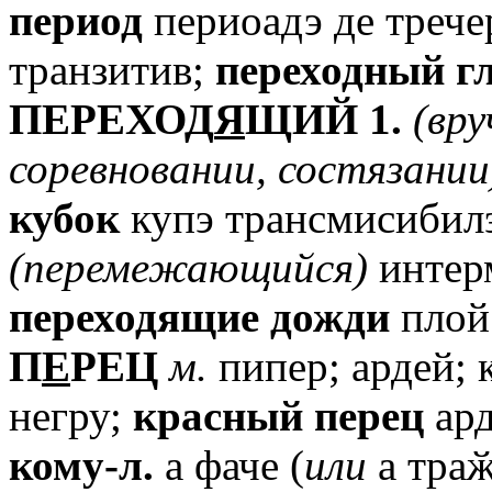
период
периоадэ де тречер
транзитив;
переходный
г
ПЕРЕХОД
Я
ЩИЙ
1.
(вр
соревновании,
состязании
кубок
купэ трансмисибил
(перемежающийся)
интерм
переходящие
дожди
плой
П
Е
РЕЦ
м.
пипер; ардей;
негру;
красный
перец
ард
кому-л.
а фаче (
или
а траӂ