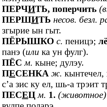
ПЕРЧ
И
ТЬ,
поперчить
(в
ПЕРШ
И
ТЬ
несов.
безл.
р
згырие ын гыт.
ПЁРЫШКО
с.
пеницэ;
л
панэ (
или
ка ун фулг).
ПЁС
м.
кыне; дулэу.
П
Е
СЕНКА
ж.
кынтечел, 
с’а зис ку ел, шь-а трэит
ПЕС
Е
Ц
м.
1.
(животное)
вулпе поларэ.