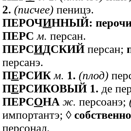
2.
(писчее)
пеницэ.
ПЕРОЧ
И
ННЫЙ:
пероч
ПЕРС
м.
персан.
ПЕРС
И
ДСКИЙ
персан;
персанэ.
П
Е
РСИК
м.
1.
(плод)
пер
П
Е
РСИКОВЫЙ
1.
де пе
ПЕРС
О
НА
ж.
персоанэ;
импортантэ; ◊
собственн
персонал.