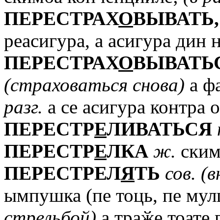
ПЕРЕСТРАХ
О
ВЫВАТЬ,
реасигура, а асигура дин н
ПЕРЕСТРАХ
О
ВЫВАТЬ
(страховаться
снова)
а фа
разг.
а се асигура контра 
ПЕРЕСТР
Е
ЛИВАТЬСЯ
ПЕРЕСТР
Е
ЛКА
ж.
скимб
ПЕРЕСТРЕЛ
Я
ТЬ
сов.
(в
ымпушка (пе тоць, пе мул
стрельбой)
а траӂе тоате 