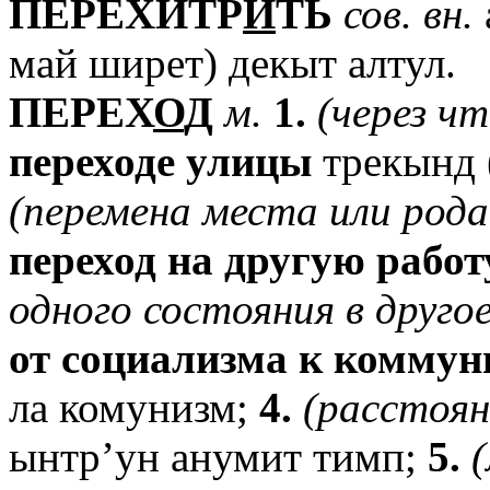
ПЕРЕХИТР
И
ТЬ
сов.
вн.
май ширет) декыт алтул.
ПЕРЕХ
О
Д
м.
1.
(через
чт
переходе
улицы
трекынд 
(перемена
места
или
рода
переход
на
другую
работ
одного
состояния
в
другое
от
социализма
к
коммун
ла комунизм;
4.
(расстоян
ынтр’ун анумит тимп;
5.