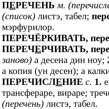
П
Е
РЕЧЕНЬ
м.
(перечисл
(список)
листэ, табел;
пер
мэрфурилор.
ПЕРЕЧЁРКИВАТЬ,
пер
ПЕРЕЧ
Е
РЧИВАТЬ,
пер
заново)
а десена дин ноу;
а копия (ун десен); а калк
ПЕРЕЧИСЛ
Е
НИЕ
с.
1.
е
трансфераре, вираре; треч
(перечень)
листэ, табел.