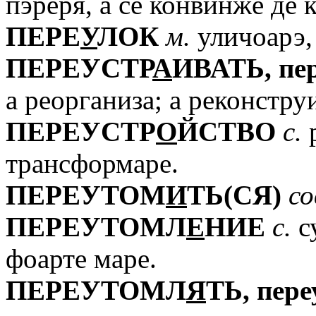
пэреря, а се конвинӂе де 
ПЕРЕ
У
ЛОК
м.
уличоарэ, 
ПЕРЕУСТР
А
ИВАТЬ,
пе
а реорганиза; а реконструи
ПЕРЕУСТР
О
ЙСТВО
с.
р
трансформаре.
ПЕРЕУТОМ
И
ТЬ(СЯ)
со
ПЕРЕУТОМЛ
Е
НИЕ
с.
с
фоарте маре.
ПЕРЕУТОМЛ
Я
ТЬ,
пере