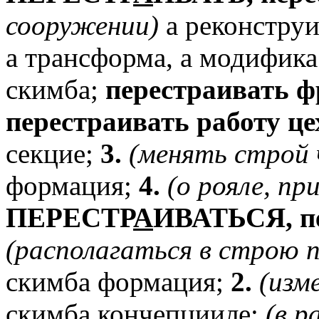
сооружении)
а реконструи
а трансформа, а модифика;
скимба;
перестраивать
ф
перестраивать
работу
це
секцие;
3.
(менять
строй
формация;
4.
(о
рояле,
пр
ПЕРЕСТР
А
ИВАТЬСЯ,
п
(располагаться
в
строю
скимба формация;
2.
(изм
скимба кончепцииле;
(в
р