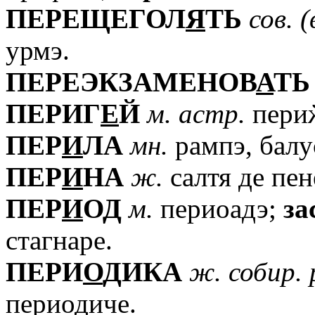
ПЕРЕЩЕГОЛ
Я
ТЬ
сов.
(
урмэ.
ПЕРЕЭКЗАМЕНОВ
А
ТЬ
ПЕРИГ
Е
Й
м.
астр.
периӂ
ПЕР
И
ЛА
мн.
рампэ, балу
ПЕР
И
НА
ж.
салтя де пен
ПЕР
И
ОД
м.
периоадэ;
за
стагнаре.
ПЕРИ
О
ДИКА
ж.
собир.
периодиче.