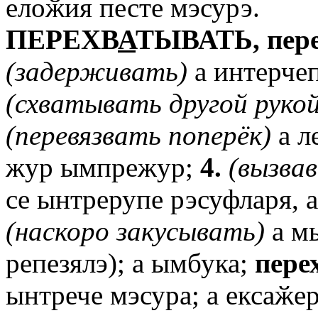
елоӂия песте мэсурэ.
ПЕРЕХВ
А
ТЫВАТЬ,
пер
(задерживать)
а интерчеп
(схватывать
другой
рукой
(перевязвать
поперёк)
а л
жур ымпрежур;
4.
(вызвав
се ынтрерупе рэсуфларя, а
(наскоро
закусывать)
а мы
репезялэ); а ымбука;
пере
ынтрече мэсура; а ексаӂер