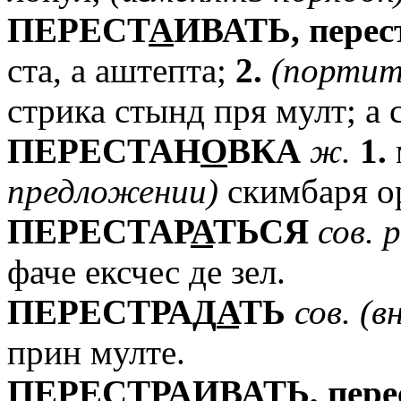
ПЕРЕСТ
А
ИВАТЬ,
перес
ста, а аштепта;
2.
(портит
стрика стынд пря мулт; а 
ПЕРЕСТАН
О
ВКА
ж.
1.
предложении)
скимбаря о
ПЕРЕСТАР
А
ТЬСЯ
сов.
р
фаче ексчес де зел.
ПЕРЕСТРАД
А
ТЬ
сов.
(вн
прин мулте.
ПЕРЕСТР
А
ИВАТЬ,
пере