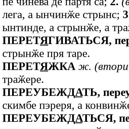
пе чинева де партя са;
2.
(
лега, а ынчинӂе стрынс;
3
ынтинде, а стрынӂе, а тра
ПЕРЕТ
Я
ГИВАТЬСЯ,
пе
стрынӂе пря таре.
ПЕРЕТ
Я
ЖКА
ж.
(втори
траӂере.
ПЕРЕУБЕЖД
А
ТЬ,
пере
скимбе пэреря, а конвинӂе
ПЕРЕУБЕЖД
А
ТЬСЯ,
п