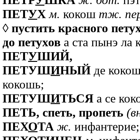
ПЕТ
У
Х
м.
кокош
тж.
пе
◊
пустить
красного
пету
до
петухов
а ста пынэ ла 
ПЕТ
У
ШИЙ,
ПЕТУШ
И
НЫЙ
де коко
кокошь;
ПЕТУШ
И
ТЬСЯ
а се кок
ПЕТЬ,
спеть,
пропеть
(в
ПЕХ
О
ТА
ж.
инфантерие;