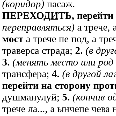
(коридор)
пасаж.
ПЕРЕХОД
И
ТЬ,
перейти
переправляться)
а трече, 
мост
а трече пе под, а тре
траверса страда;
2.
(в
друг
3.
(менять
место
или
род
трансфера;
4.
(в
другой
ла
перейти
на
сторону
прот
душманулуй;
5.
(кончив
о
трече ла..., а ынчепе чева