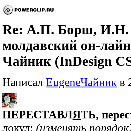
Re: А.П. Борш, И.Н
молдавский он-лайн 
Чайник (InDesign CS
Написал
EugeneЧайник
в 
ПЕРЕСТАВЛ
Я
ТЬ,
перес
локул;
(изменять
порядок