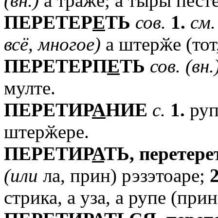
(вн.)
а траӂе; а тыры песте
ПЕРЕТЕР
Е
ТЬ
сов.
1.
см.
всё,
многое)
а штерӂе (тот,
ПЕРЕТЕРП
Е
ТЬ
сов.
(вн.
мулте.
ПЕРЕТИР
А
НИЕ
с.
1.
руп
штерӂере.
ПЕРЕТИР
А
ТЬ,
перетере
(или
ла, прин) рэзэтоаре;
2
стрика, а уза, а рупе (прин