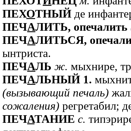
ПЕХОТ
И
НЕЦ
м.
инфанте
ПЕХ
О
ТНЫЙ
де инфанте
ПЕЧ
А
ЛИТЬ,
опечалить
ПЕЧ
А
ЛИТЬСЯ,
опечал
ынтриста.
ПЕЧ
А
ЛЬ
ж.
мыхнире, тр
ПЕЧ
А
ЛЬНЫЙ
1.
мыхнит,
(вызывающий
печаль)
жал
сожаления)
регретабил; д
ПЕЧ
А
ТАНИЕ
с.
типэрир