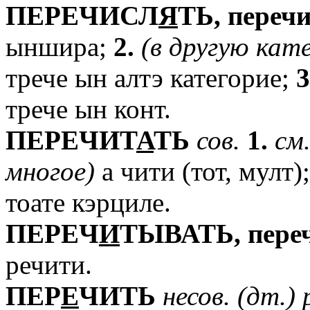
ПЕРЕЧИСЛ
Я
ТЬ,
переч
ыншира;
2.
(в
другую
кат
трече ын алтэ категорие;
3
трече ын конт.
ПЕРЕЧИТ
А
ТЬ
сов.
1.
см
многое)
а чити (тот, мулт)
тоате кэрциле.
ПЕРЕЧ
И
ТЫВАТЬ,
пере
речити.
ПЕР
Е
ЧИТЬ
несов.
(дт.)