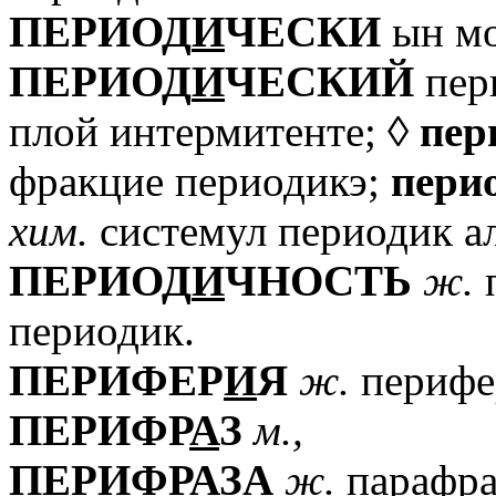
ПЕРИОД
И
ЧЕСКИ
ын мо
ПЕРИОД
И
ЧЕСКИЙ
пер
плой интермитенте; ◊
пер
фракцие периодикэ;
пери
хим.
системул периодик ал
ПЕРИОД
И
ЧНОСТЬ
ж.
п
периодик.
ПЕРИФЕР
И
Я
ж.
перифе
ПЕРИФР
А
З
м.,
ПЕРИФР
А
ЗА
ж.
парафра