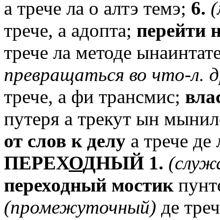
а трече ла о алтэ темэ;
6.
трече, а адопта;
перейти
трече ла методе ынаинтат
превращаться
во
что-л.
д
трече, а фи трансмис;
вла
путеря а трекут ын мыни
от
слов
к
делу
а трече де 
ПЕРЕХ
О
ДНЫЙ
1.
(служ
переходный
мостик
пунте
(промежуточный)
де треч