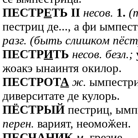
ПЕСТР
Е
ТЬ
II
несов.
1.
(
пестриц де..., а фи ымпестр
разг.
(быть
слишком
пёс
ПЕСТР
И
ТЬ
несов.
безл.;
жоакэ ынаинтя окилор.
ПЕСТРОТ
А
ж.
ымпестриц
диверситате де кулорь.
ПЁСТРЫЙ
пестриц, ымпе
перен.
варият, неомоӂен.
ПЕСЧ
А
НИК
м.
грезие.