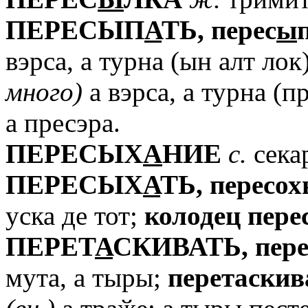
ПЕРЕСЫП
А
ТЬ,
перес
ы
вэрса, а турна (ын алт лок
много)
а вэрса, а турна (п
а пресэра.
ПЕРЕСЫХ
А
НИЕ
с.
секар
ПЕРЕСЫХ
А
ТЬ,
пересох
уска де тот;
колодец
пере
ПЕРЕТ
А
СКИВАТЬ,
пер
мута, а тыры;
перетаскив