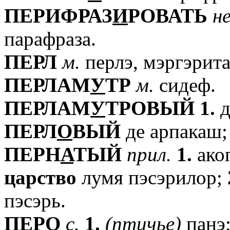
ПЕРИФРАЗ
И
РОВАТЬ
не
парафраза.
ПЕРЛ
м.
перлэ, мэргэрита
ПЕРЛАМ
У
ТР
м.
сидеф.
ПЕРЛАМ
У
ТРОВЫЙ
1.
д
ПЕРЛ
О
ВЫЙ
де арпакаш
ПЕРН
А
ТЫЙ
прил.
1.
ако
царство
лумя пэсэрилор;
пэсэрь.
ПЕР
О
с.
1.
(птичье)
панэ