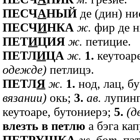
ПЕСЧ
А
НЫЙ
де (дин) ни
ПЕСЧ
И
НКА
ж.
фир де н
ПЕТ
И
ЦИЯ
ж.
петицие.
ПЕТЛ
И
ЦА
ж.
1.
кеутоаре
одежде)
петлицэ.
ПЕТЛ
Я
ж.
1.
нод, лац, б
вязании)
окь;
3.
ав.
лупинг
кеутоаре, бутониерэ;
5.
(д
влезть
в
петлю
а бэга кап
ПЕТР
У
ШКА
ж.
бот.
пэт