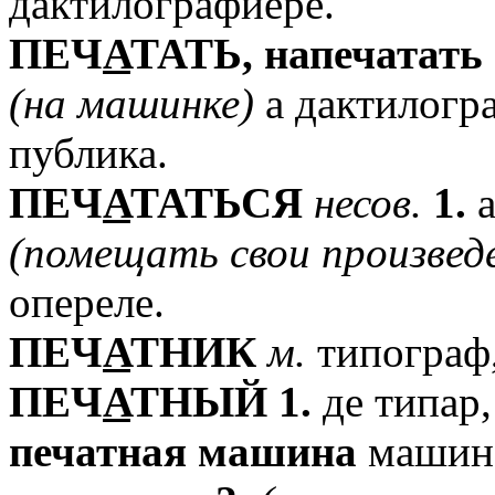
дактилографиере.
ПЕЧ
А
ТАТЬ,
напечатать
(на
машинке)
а дактилогр
публика.
ПЕЧ
А
ТАТЬСЯ
несов.
1.
а
(помещать
свои
произвед
опереле.
ПЕЧ
А
ТНИК
м.
типограф,
ПЕЧ
А
ТНЫЙ
1.
де типар,
печатная
машина
машинэ