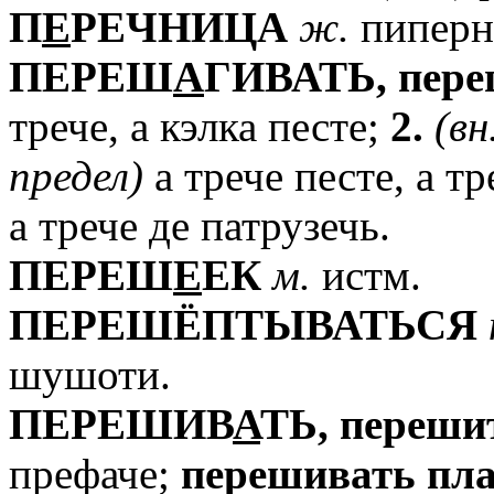
П
Е
РЕЧНИЦА
ж.
пиперн
ПЕРЕШ
А
ГИВАТЬ,
пере
трече, а кэлка песте;
2.
(вн
предел)
а трече песте, а тр
а трече де патрузечь.
ПЕРЕШ
Е
ЕК
м.
истм.
ПЕРЕШЁПТЫВАТЬСЯ
шушоти.
ПЕРЕШИВ
А
ТЬ,
переши
префаче;
перешивать
пла