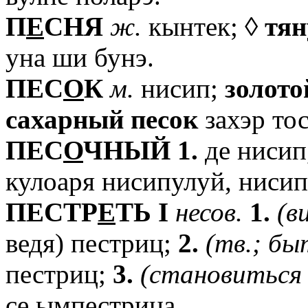
П
Е
СНЯ
ж.
кынтек; ◊
тян
уна ши бунэ.
ПЕС
О
К
м.
нисип;
золото
сахарный
песок
захэр тос
ПЕС
О
ЧНЫЙ
1.
де нисип
кулоаря нисипулуй, нисип
ПЕСТР
Е
ТЬ
I
несов.
1.
(в
ведя) пестриц;
2.
(тв.;
бы
пестриц;
3.
(становиться
се ымпестрица.