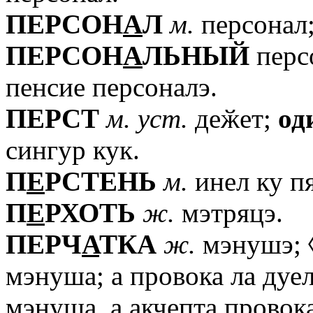
ПЕРСОН
А
Л
м.
персонал;
ПЕРСОН
А
ЛЬНЫЙ
перс
пенсие персоналэ.
ПЕРСТ
м.
уст.
деӂет;
од
сингур кук.
П
Е
РСТЕНЬ
м.
инел ку п
П
Е
РХОТЬ
ж.
мэтряцэ.
ПЕРЧ
А
ТКА
ж.
мэнушэ;
мэнуша; а провока ла дуе
мэнуша, а акчепта провока