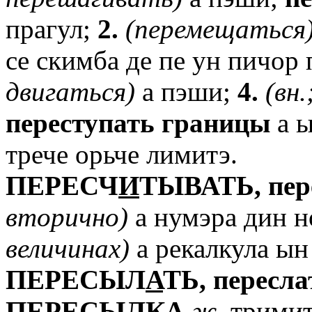
прагул;
2.
(перемещаться
се скимба де пе ун пичор 
двигаться)
а пэши;
4.
(вн.
переступать
границы
а ы
трече орьче лимитэ.
ПЕРЕСЧ
И
ТЫВАТЬ,
пер
вторично)
а нумэра дин н
величинах)
а рекалкула ын
ПЕРЕСЫЛ
А
ТЬ,
пересла
ПЕРЕС
Ы
ЛКА
ж.
тримите