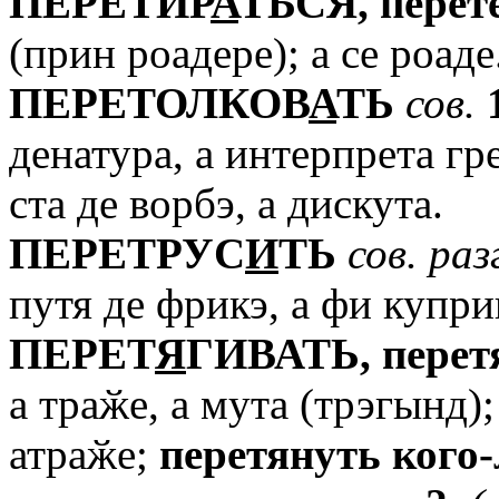
ПЕРЕТИР
А
ТЬСЯ,
перет
(прин роадере); а се роаде
ПЕРЕТОЛКОВ
А
ТЬ
сов.
денатура, а интерпрета г
ста де ворбэ, а дискута.
ПЕРЕТРУС
И
ТЬ
сов.
раз
путя де фрикэ, а фи купри
ПЕРЕТ
Я
ГИВАТЬ,
перет
а траӂе, а мута (трэгынд)
атраӂе;
перетянуть
кого-