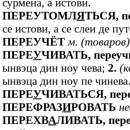
сурмена, а истови.
ПЕРЕУТОМЛ
Я
ТЬСЯ,
п
се истови, а се слеи де пут
ПЕРЕУЧЁТ
м.
(товаров)
ПЕРЕ
У
ЧИВАТЬ,
переуч
ынвэца дин ноу чева;
2.
(к
ынвэца дин ноу пе чинева
ПЕРЕ
У
ЧИВАТЬСЯ,
пер
ПЕРЕФРАЗ
И
РОВАТЬ
не
ПЕРЕХВ
А
ЛИВАТЬ,
пер