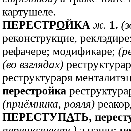
картушеле.
ПЕРЕСТР
О
ЙКА
ж.
1.
(
реконструкцие, реклэдире
рефачере; модификаре;
(р
(во
взглядах)
реструктура
реструктураря менталитэ
перестройка
реструктура
(приёмника,
рояля)
реакор
ПЕРЕСТУП
А
ТЬ,
перест
перешагивать)
а пэши;
п