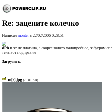
Re: зацените колечко
Написал
monter
в 22/02/2006 0:28:51
dPh
и эт не платина, а скорее золото малопробное, забугром сп
тень вот подправил
Загрузить
:
m[r].jpg
(79.81 KB)