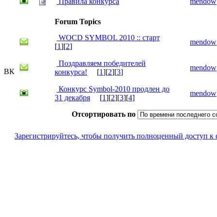
Правила конкурса
mendow
Forum Topics
WOCD SYMBOL 2010 :: старт
mendow
[
1
][
2
]
Поздравляем победителей
mendow
ВК
конкурса!
[
1
][
2
][
3
]
Конкурс Symbol-2010 продлен до
mendow
31 декабря
[
1
][
2
][
3
][
4
]
Отсортировать по
Зарегистрируйтесь, чтобы получить полноценный доступ к