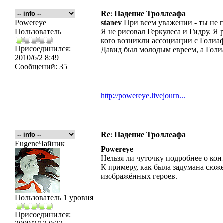
Re: Падение Троллеафа
Powereye
stanev
При всем уважении - ты не п
Пользователь
Я не рисовал Геркулеса и Гидру. Я 
кого возникли ассоциации с Голиа
Присоединился:
Давид был молодым евреем, а Гол
2010/6/2 8:49
Сообщений:
35
_________________
http://powereye.livejourn...
Re: Падение Троллеафа
EugeneЧайник
Powereye
Нельзя ли чуточку подробнее о кон
К примеру, как была задумана сюж
изображённых героев.
Пользователь 1 уровня
Присоединился: