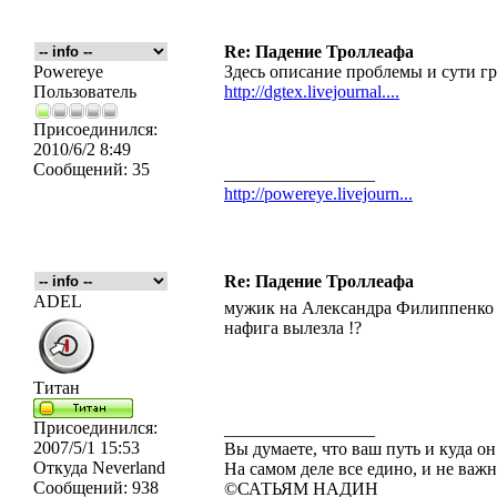
Re: Падение Троллеафа
Powereye
Здесь описание проблемы и сути г
Пользователь
http://dgtex.livejournal....
Присоединился:
2010/6/2 8:49
Сообщений:
35
_________________
http://powereye.livejourn...
Re: Падение Троллеафа
ADEL
мужик на Александра Филиппенко п
нафига вылезла !?
Титан
Присоединился:
_________________
2007/5/1 15:53
Вы думаете, что ваш путь и куда он
Откуда
Neverland
На самом деле все едино, и не важн
Сообщений:
938
©САТЬЯМ НАДИН