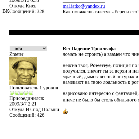
2009/2/12 0:33
_________________
Откуда
Киев
ma1iatko@yandex.ru
ВК
Сообщений:
328
Как повяжешь галстук - береги его
Re: Падение Троллеафа
Zmeter
ломать не строить) а взамен что чи
неясна твоя,
Powereye
, позиция по
получился, значит ты за верхи и н
мрачный, дымозавесный антураж и 
намекают на твою лояльность к рог
Пользователь 1 уровня
нарисовано интересно с фантазией,
Присоединился:
иначе не было бы столь обильного
2009/3/7 2:21
Откуда
Из-под Польши
Сообщений:
426