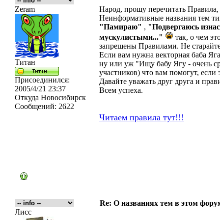
Zeram
Народ, прошу перечитать Правила,
Неинформативные названия тем т
"Памираю"
,
"Подвергаюсь изна
мускулистыми..."
так, о чем эт
запрещены Правилами. Не старайт
Если вам нужна векторная баба Яга
Титан
ну или уж "Ищу бабу Ягу - очень с
участников) что вам помогут, если 
Присоединился:
Давайте уважать друг друга и прав
2005/4/21 23:37
Всем успеха.
Откуда
Новосибирск
Сообщений:
2622
Читаем правила тут!!!
Re: О названиях тем в этом форум
Лисс