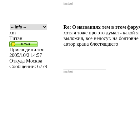
[икс́эм]
Re: О названиях тем в этом форум
xm
хотя я тоже про это думал - какой 
Титан
выложил, все недосуг. на болтовне
автор крана блестящщего
Присоединился:
2005/10/2 14:57
Откуда
Москва
Сообщений:
6779
_________________
[икс́эм]