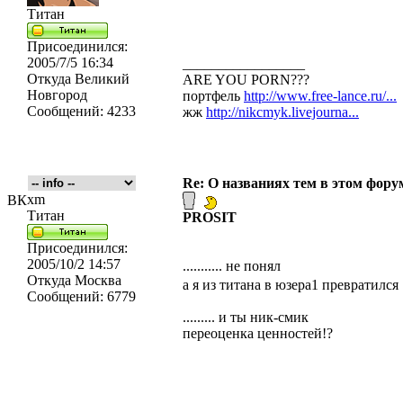
Титан
Присоединился:
2005/7/5 16:34
_________________
Откуда
Великий
ARE YOU PORN???
Новгород
портфель
http://www.free-lance.ru/...
Сообщений:
4233
жж
http://nikcmyk.livejourna...
Re: О названиях тем в этом форум
xm
ВК
Титан
PROSIT
Присоединился:
2005/10/2 14:57
........... не понял
Откуда
Москва
а я из титана в юзера1 превратился
Сообщений:
6779
......... и ты ник-смик
переоценка ценностей!?
_________________