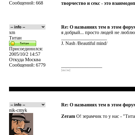
Сообщений:
668
творчество и секс - это взаимо
Re: О названиях тем в этом форум
xm
я добрый... просто людей не любл
Титан
___________________
J. Nash /Beautiful mind/
Присоединился:
2005/10/2 14:57
Откуда
Москва
Сообщений:
6779
_________________
[икс́эм]
Re: О названиях тем в этом форум
nik-cmyk
Zeram
О! зерамчик то у нас - "Тит