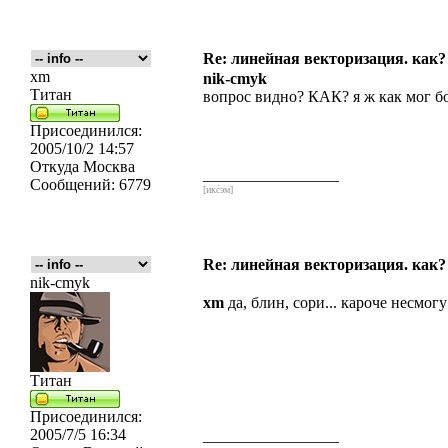
Re: линейная векторизация. как?
xm
nik-cmyk
Титан
вопрос видно? КАК? я ж как мог б
Присоединился:
2005/10/2 14:57
Откуда
Москва
_________________
Сообщений:
6779
[икс́эм]
Re: линейная векторизация. как?
nik-cmyk
xm
да, блин, сори... кароче несмог
Титан
Присоединился:
2005/7/5 16:34
_________________