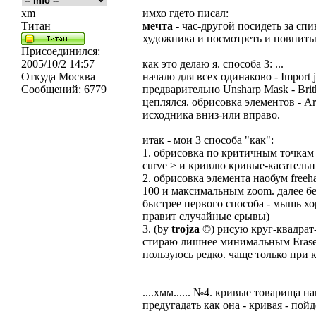
xm
имхо гдето писал:
Титан
мечта
- час-другой посидеть за с
художника и посмотреть и повпитыв
Присоединился:
2005/10/2 14:57
как это делаю я. способа 3: ...
Откуда
Москва
начало для всех одинаково - Import j
Сообщений:
6779
предварительно Unsharp Mask - Brith
цеплялся. обрисовка элементов - Ar
исходника вниз-или вправо.
итак - мои 3 способа "как":
1. обрисовка по критичным точкам п
curve > и кривлю кривые-касатель
2. обрисовка элемента наобум freeh
100 и максимальным zoom. далее бе
быстрее первого способа - мышь х
правит случайные срывы)
3. (by
trojza
©) рисую круг-квадрат
стираю лишнее минимальным Eraser
пользуюсь редко. чаще только при 
....хмм...... №4. кривые товарища н
предугадать как она - кривая - пой