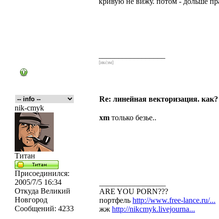
кривую не вижу. потом - дольше пр
_________________
[икс́эм]
Re: линейная векторизация. как?
nik-cmyk
xm
только безье..
Титан
Присоединился:
2005/7/5 16:34
_________________
Откуда
Великий
ARE YOU PORN???
Новгород
портфель
http://www.free-lance.ru/...
Сообщений:
4233
жж
http://nikcmyk.livejourna...