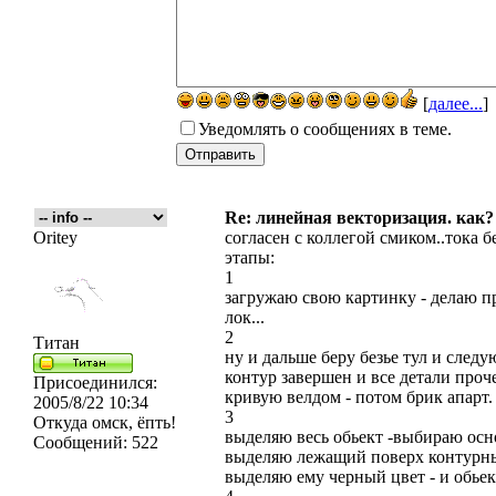
[
далее...
]
Уведомлять о сообщениях в теме.
Re: линейная векторизация. как?
Oritey
согласен с коллегой смиком..тока бе
этапы:
1
загружаю свою картинку - делаю п
лок...
2
Титан
ну и дальше беру безье тул и следую
контур завершен и все детали проч
Присоединился:
кривую велдом - потом брик апарт.
2005/8/22 10:34
3
Откуда
омск, ёпть!
выделяю весь обьект -выбираю осно
Сообщений:
522
выделяю лежащий поверх контурный
выделяю ему черный цвет - и обье