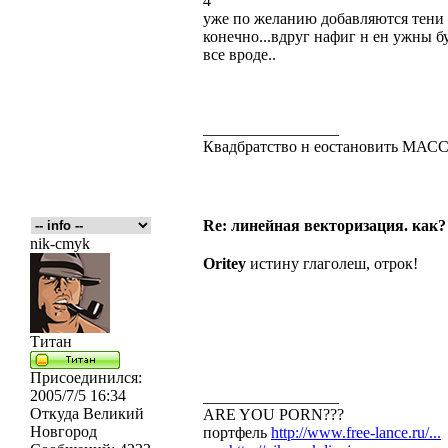
4
уже по желанию добавляются тени 
конечно...вдруг нафиг н ен ужны бу
все вроде..
_________________
Квадбратство н еостановить МА
Re: линейная векторизация. как?
nik-cmyk
Oritey
истину глаголеш, отрок!
Титан
Присоединился:
2005/7/5 16:34
_________________
Откуда
Великий
ARE YOU PORN???
Новгород
портфель
http://www.free-lance.ru/...