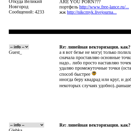
Откуда
Великий
ARE YOU PORN???
Новгород
портфель
http://www.free-lance.ru/...
Сообщений:
4233
жж
http://nikcmyk.livejourna...
Re: линейная векторизация. как?
Guest_
а я вот безье не могу( только полил
сначала проставляю основные точк
надо.. либо просто наставляю точ
удаляю промежуточные точки (оста
способ быстрее
иногда беру квадрад или круг, и д
некоторых случаях удобно)..раньше
Re: линейная векторизация. как?
Glebka