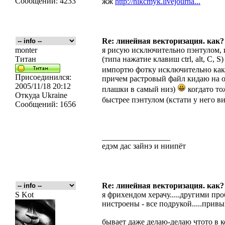
Сообщений:
4233
жж
http://nikcmyk.livejourna...
Re: линейная векторизация. как?
monter
я рисую исключительно пэнтулом, 
Титан
(типа нажатие клавиш ctrl, alt, C, 
импортю фотку исключительно как 
Присоединился:
причем растровый файл кидаю на о
2005/11/18 20:12
плашки в самый низ)
когдато то
Откуда
Ukraine
быстрее пэнтулом (кстати у него ви
Сообщений:
1656
_________________
едэм дас зайнэ и ниипёт
Re: линейная векторизация. как?
S Kot
я фрихендом херачу.....другими проб
нистроены - все подрукой.....привык 
бывает даже делаю-делаю чтото в к