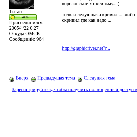
кореловские хоткеи жму....)
Титан
точка-следующая-скривил......либо 
скривил где как надо....
Присоединился:
2005/4/22 0:27
Откуда
ОМСК
Сообщений:
964
_________________
http://graphicriver.net?r...
Вверх
Предыдущая тема
Следущая тема
Зарегистрируйтесь, чтобы получить полноценный доступ 