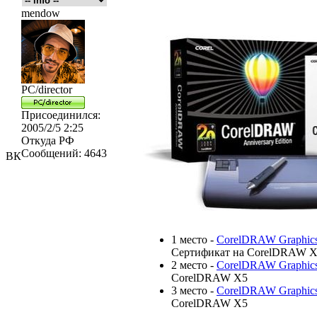
mendow
PC/director
Присоединился:
2005/2/5 2:25
Откуда
РФ
Сообщений:
4643
ВК
1 место -
CorelDRAW Graphics 
Сертификат на CorelDRAW 
2 место -
CorelDRAW Graphics 
CorelDRAW X5
3 место -
CorelDRAW Graphics 
CorelDRAW X5