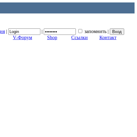
ция
|
|
запомнить
|
V-Форум
Shop
Ссылки
Контакт