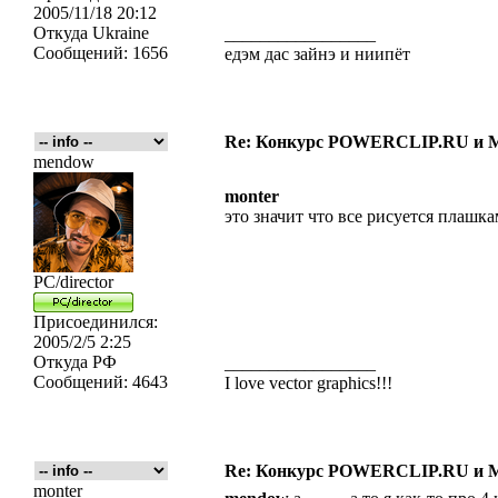
2005/11/18 20:12
Откуда
Ukraine
_________________
Сообщений:
1656
едэм дас зайнэ и ниипёт
Re: Конкурс POWERCLIP.RU и
mendow
monter
это значит что все рисуется плашка
PC/director
Присоединился:
2005/2/5 2:25
Откуда
РФ
_________________
Сообщений:
4643
I love vector graphics!!!
Re: Конкурс POWERCLIP.RU и
monter