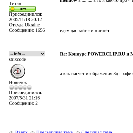
mendow
а.......... а то я как-то пр
Титан
Присоединился:
2005/11/18 20:12
Откуда
Ukraine
_________________
Сообщений:
1656
едэм дас зайнэ и ниипёт
Re: Конкурс POWERCLIP.RU и
strixcode
а как насчет изображения 3д граф
Новичок
Присоединился:
2007/5/31 21:16
Сообщений:
2
Вверх
Предыдущая тема
Следущая тема