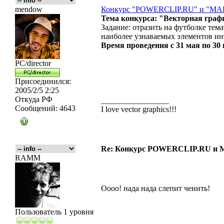
mendow
Конкурс "POWERCLIP.RU" и "M
Тема конкурса: "Векторная граф
Задание: отразить на футболке те
наиболее узнаваемых элементов инт
Время проведения с 31 мая по 30 
PC/director
Присоединился:
2005/2/5 2:25
Откуда
РФ
_________________
Сообщений:
4643
I love vector graphics!!!
Re: Конкурс POWERCLIP.RU и
RAMM
Оооо! нада нада слепит ченить!
Пользователь 1 уровня