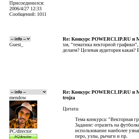
Присоединился:
2006/4/27 12:33
Сообщений:
1011
Re: Конкурс POWERCLIP.RU и
Guest_
хм, "тематика векторной графики",
делаем? Целевая аудитория какая?
Re: Конкурс POWERCLIP.RU и
mendow
trojza
Цитата:
Тема конкурса: "Векторная г
Задание: отразить на футбол
использование наиболее узна
PC/director
перо, узлы, рычаги и пр.