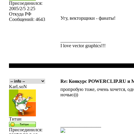
Присоединился:
2005/2/5 2:25
Откуда
РФ
Угу, векторщики - фанаты!
Сообщений:
4643
_________________
I love vector graphics!!!
Re: Конкурс POWERCLIP.RU и
KarLsoN
пропробую тоже, очень хочется, од
ночью)))
Титан
_________________
Присоединился: