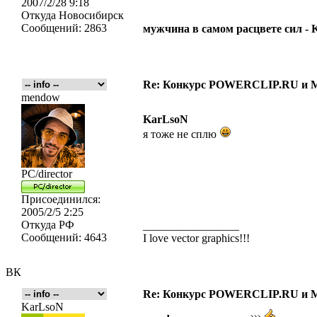
2007/2/28 9:18
Откуда
Новосибирск
Сообщений:
2863
мужчина в самом расцвете сил -
Re: Конкурс POWERCLIP.RU и
mendow
KarLsoN
я тоже не сплю
PC/director
Присоединился:
2005/2/5 2:25
Откуда
РФ
_________________
Сообщений:
4643
I love vector graphics!!!
ВК
Re: Конкурс POWERCLIP.RU и
KarLsoN