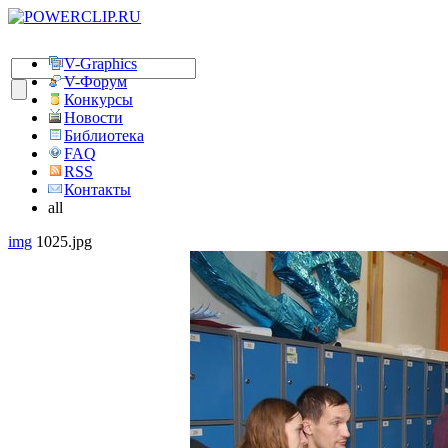
V-Graphics
V-Форум
Конкурсы
Новости
Библиотека
FAQ
RSS
Контакты
all
img
1025.jpg