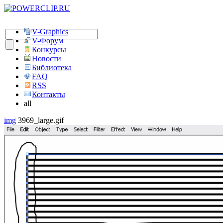
V-Graphics
V-Форум
Конкурсы
Новости
Библиотека
FAQ
RSS
Контакты
all
img
3969_large.gif