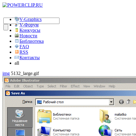
V-Graphics
V-Форум
Конкурсы
Новости
Библиотека
FAQ
RSS
Контакты
all
img
5132_large.gif