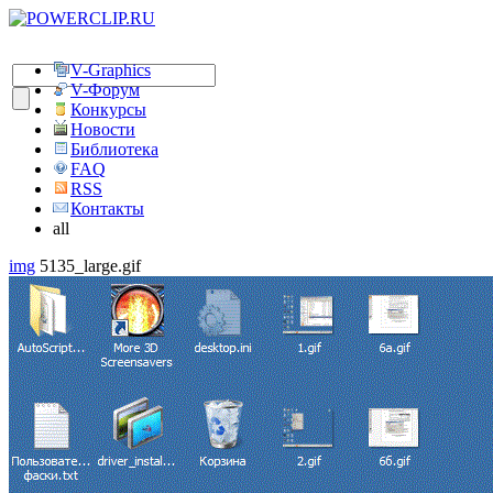
V-Graphics
V-Форум
Конкурсы
Новости
Библиотека
FAQ
RSS
Контакты
all
img
5135_large.gif