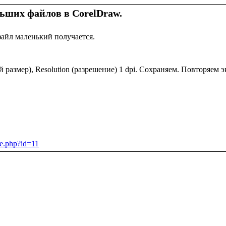
ьших файлов в CorelDraw.
файл маленький получается.
 размер), Resolution (разрешение) 1 dpi. Сохраняем. Повторяем э
cle.php?id=11