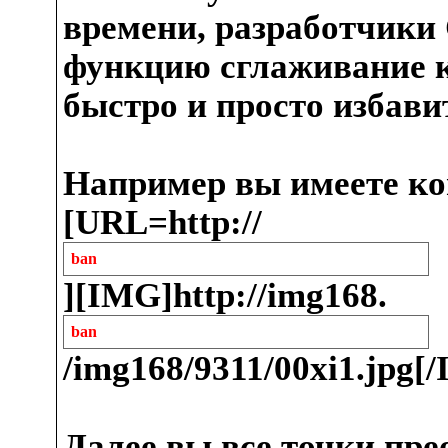
времени, разработчики
функцию сглаживание к
быстро и просто избави
Например вы имеете ко
[URL=http://
ban
][IMG]http://img168.
ban
/img168/9311/00xi1.jpg[
Далее вы все точки пре