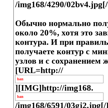
/img168/4290/02bv4.jpg
Обычно нормально пол
около 20%, хотя это за
контура. И при правил
получаете контур с м
узлов и с сохранением
[URL=http://
ban
][IMG]http://img168.
ban
/img168/6591/03gj2.jpg