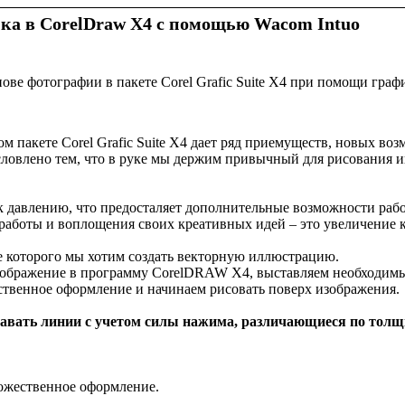
нка в CorelDraw X4 с помощью Wacom Intuo
ове фотографии в пакете Corel Grafic Suite X4 при помощи граф
 пакете Corel Grafic Suite X4 дает ряд приемуществ, новых во
словлено тем, что в руке мы держим привычный для рисования 
 давлению, что предосталяет дополнительные возможности раб
аботы и воплощения своих креативных идей – это увеличение к
е которого мы хотим создать векторную иллюстрацию.
зображение в программу CorelDRAW X4, выставляем необходимый
твенное оформление и начинаем рисовать поверх изображения.
давать линии с учетом силы нажима, различающиеся по тол
дожественное оформление.