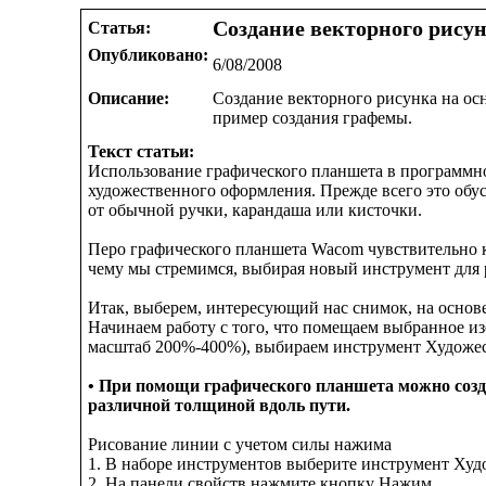
Создание векторного рису
Статья:
Опубликовано:
6/08/2008
Описание:
Создание векторного рисунка на осн
пример создания графемы.
Текст статьи:
Использование графического планшета в программном
художественного оформления. Прежде всего это обу
от обычной ручки, карандаша или кисточки.
Перо графического планшета Wacom чувствительно к
чему мы стремимся, выбирая новый инструмент для р
Итак, выберем, интересующий нас снимок, на основ
Начинаем работу с того, что помещаем выбранное и
масштаб 200%-400%), выбираем инструмент Художес
• При помощи графического планшета можно соз
различной толщиной вдоль пути.
Рисование линии с учетом силы нажима
1. В наборе инструментов выберите инструмент Ху
2. На панели свойств нажмите кнопку Нажим .