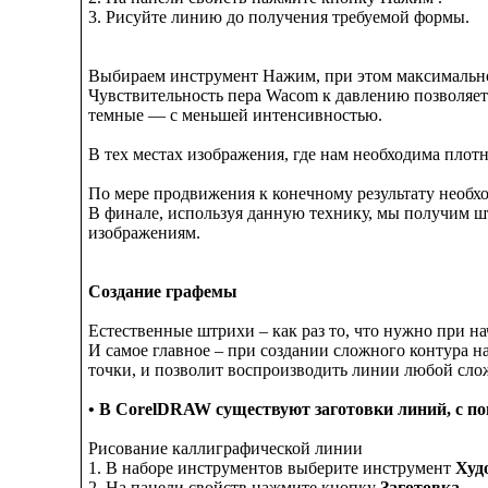
3. Рисуйте линию до получения требуемой формы.
Выбираем инструмент Нажим, при этом максимальное
Чувствительность пера Wacom к давлению позволяет
темные — с меньшей интенсивностью.
В тех местах изображения, где нам необходима плот
По мере продвижения к конечному результату необх
В финале, используя данную технику, мы получим 
изображениям.
Создание графемы
Естественные штрихи – как раз то, что нужно при н
И самое главное – при создании сложного контура н
точки, и позволит воспроизводить линии любой сло
• В CorelDRAW существуют заготовки линий, с п
Рисование каллиграфической линии
1. В наборе инструментов выберите инструмент
Худ
2. На панели свойств нажмите кнопку
Заготовка.