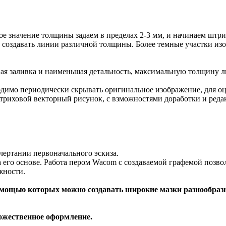
 значение толщины задаем в пределах 2-3 мм, и начинаем штри
 создавать линии различной толщины. Более темные участки из
ная заливка и наименьшая детальность, максимальную толщину л
одимо периодически скрывать оригинальное изображение, для оц
штриховой векторный рисунок, с взможностями доработки и ред
ачертании первоначального эскиза.
а его основе. Работа пером Wacom с создаваемой графемой позв
жности.
омощью которых можно создавать широкие мазки разнообраз
ожественное оформление.