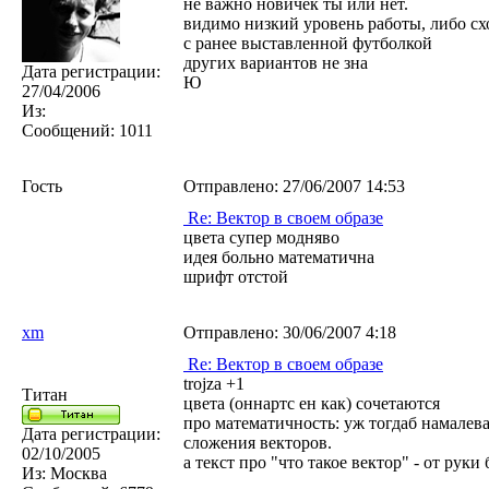
не важно новичек ты или нет.
видимо низкий уровень работы, либо сх
с ранее выставленной футболкой
других вариантов не зна
Дата регистрации:
Ю
27/04/2006
Из:
Сообщений:
1011
Гость
Отправлено:
27/06/2007 14:53
Re: Вектор в своем образе
цвета супер модняво
идея больно математична
шрифт отстой
xm
Отправлено:
30/06/2007 4:18
Re: Вектор в своем образе
trojza +1
Титан
цвета (оннартс ен как) сочетаются
про математичность: уж тогдаб намале
Дата регистрации:
сложения векторов.
02/10/2005
а текст про "что такое вектор" - от руки 
Из:
Москва