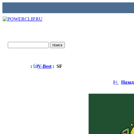
:
V-Best
: SF
[<
Назад