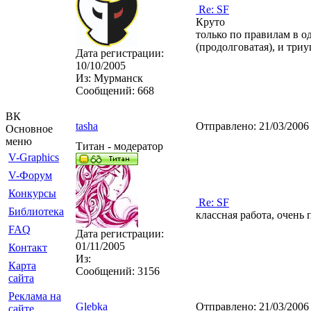
Re: SF
Круто
только по правилам в о
(продолговатая), и три
Дата регистрации:
10/10/2005
Из:
Мурманск
Сообщений:
668
ВК
tasha
Отправлено:
21/03/2006
Основное
меню
Титан - модератор
V-Graphics
V-Форум
Конкурсы
Re: SF
Библиотека
классная работа, очень
FAQ
Дата регистрации:
01/11/2005
Контакт
Из:
Карта
Сообщений:
3156
сайта
Реклама на
Glebka
Отправлено:
21/03/2006
сайте