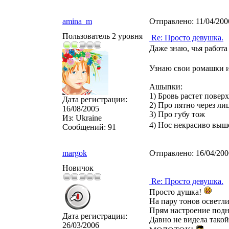
amina_m
Отправлено:
11/04/200
Пользователь 2 уровня
Re: Просто девушка.
Даже знаю, чья работ
Узнаю свои ромашки 
Ашыпки:
1) Бровь растет повер
Дата регистрации:
2) Про пятно через ли
16/08/2005
3) Про губу тож
Из:
Ukraine
4) Нос некрасиво выш
Сообщений:
91
margok
Отправлено:
16/04/20
Новичок
Re: Просто девушка.
Просто душка!
На пару тонов осветли
Прям настроение подн
Дата регистрации:
Давно не видела тако
26/03/2006