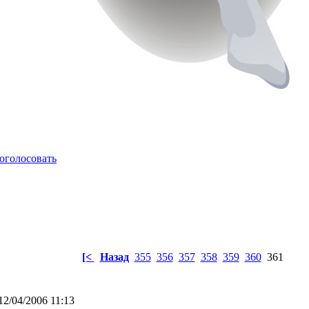
оголосовать
[<
Назад
355
356
357
358
359
360
361
12/04/2006 11:13