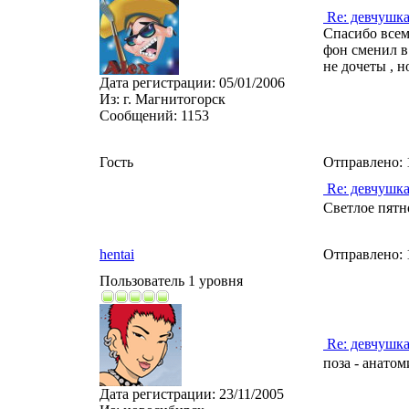
Re: девчушк
Спасибо всем,
фон сменил в 
не дочеты , н
Дата регистрации:
05/01/2006
Из:
г. Магнитогорск
Сообщений:
1153
Гость
Отправлено:
Re: девчушк
Светлое пятно
hentai
Отправлено:
Пользователь 1 уровня
Re: девчушк
поза - анато
Дата регистрации:
23/11/2005