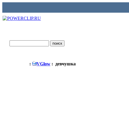
:
VGlow
: девчушка