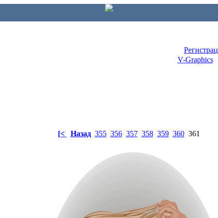
Регистра
V-Graphics
[<
Назад
355
356
357
358
359
360
361