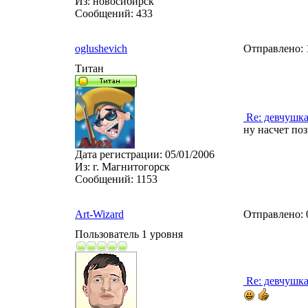
Из:
новосибирск
Сообщений:
433
oglushevich
Отправлено:
Титан
Re: девчушк
ну насчет поз
Дата регистрации:
05/01/2006
Из:
г. Магнитогорск
Сообщений:
1153
Art-Wizard
Отправлено:
Пользователь 1 уровня
Re: девчушк