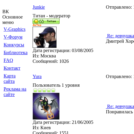
Junkie
Отправлено:
ВК
Титан - модератор
Основное
меню
V-Graphics
Re: девчушк
V-Форум
Дмитрей Хорот
Конкурсы
Дата регистрации:
03/08/2005
Библиотека
Из:
Москва
FAQ
Сообщений:
1026
Контакт
Карта
Yura
Отправлено:
сайта
Пользователь 1 уровня
Реклама на
сайте
Re: девчушк
Понравилась 
Дата регистрации:
21/06/2005
Из:
Киев
Сообщений:
1551