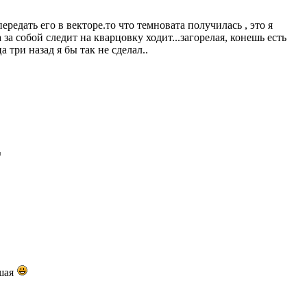
редать его в векторе.то что темновата получилась , это я
а собой следит на кварцовку ходит...загорелая, конешь есть
три назад я бы так не сделал..
ошая