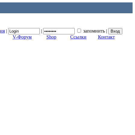
ция
|
|
запомнить
|
V-Форум
Shop
Ссылки
Контакт