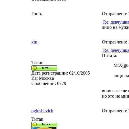
Гость
Отправлено:
Re: девчушк
лицо на мужи
xm
Отправлено:
Re: девчушк
Цитата:
Титан
MrX(gue
Дата регистрации:
02/10/2005
лицо на
Из:
Москва
Сообщений:
6779
во-во - я еще
но это не ми
oglushevich
Отправлено:
Титан