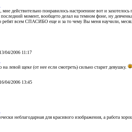
а
 мне действительно понравилось настроениие вот и захотелось пе
последний момент, вообщето делал на темном фоне, ну девченка з
о ребят всем СПАСИБО еще и за то чему Вы меня научили, месяца 
13/04/2006 11:17
а
 на левой щеке (от нее если смотреть) сильно старит девушку.
16/04/2006 13:45
а
мически неблагодарная для красивого изображения, а работа хор