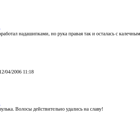
а
оработал надашипками, но рука правая так и осталась с калечны
12/04/2006 11:18
а
вулька. Волосы действительно удались на славу!