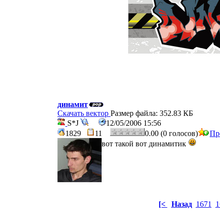
динамит
Скачать вектор
Размер файла: 352.83 КБ
S*J
12/05/2006 15:56
1829
11
0.00 (0 голосов)
Пр
вот такой вот динамитик
[<
Назад
1671
1