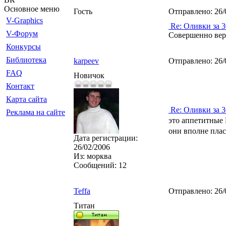
Основное меню
Гость
Отправлено:
26/
V-Graphics
Re: Оливки за 3
V-Форум
Совершенно верно
Конкурсы
Библиотека
karpeev
Отправлено:
26/
FAQ
Новичок
Контакт
Карта сайта
Re: Оливки за 3
Реклама на сайте
это аппетитные
они вполне плас
Дата регистрации:
26/02/2006
Из:
морква
Сообщений:
12
Teffa
Отправлено:
26/
Титан