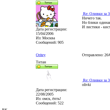
Re: Оливки за 3
Ничего так.
Но блики одина
И листики - кисть)))
Дата регистрации:
15/04/2006
Из:
Москва
Сообщений:
905
Oritey
Отправлено:
26/
Титан
Re: Оливки за 3
olivki
Дата регистрации:
22/08/2005
Из:
омск, ёпть!
Сообщений:
522
ВК