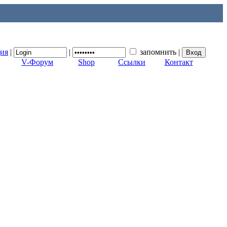
ция
|
|
запомнить
|
V-Форум
Shop
Ссылки
Контакт