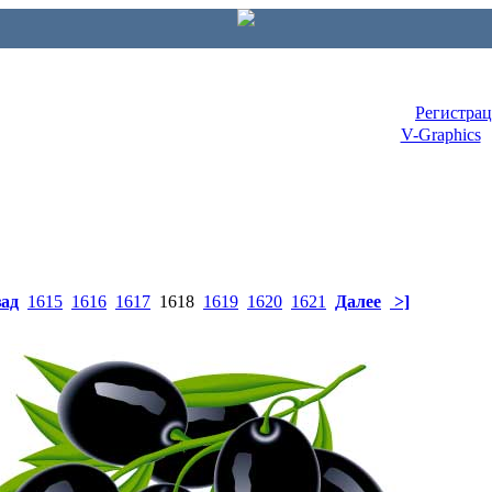
Регистра
V-Graphics
зад
1615
1616
1617
1618
1619
1620
1621
Далее
>]