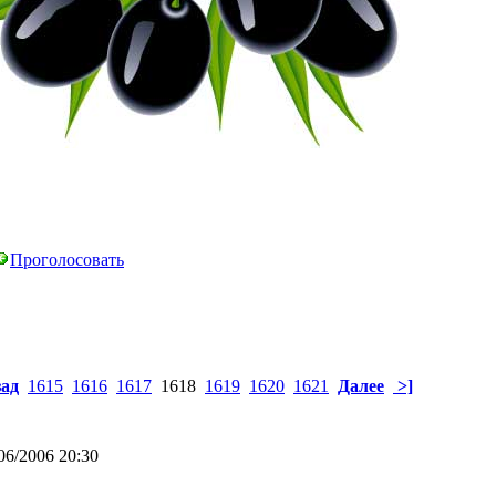
Проголосовать
зад
1615
1616
1617
1618
1619
1620
1621
Далее
>]
06/2006 20:30