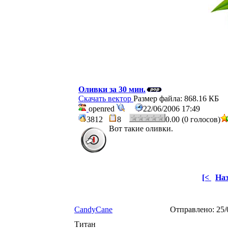
Оливки за 30 мин.
Скачать вектор
Размер файла: 868.16 КБ
openred
22/06/2006 17:49
3812
8
0.00 (0 голосов)
Вот такие оливки.
[<
На
CandyCane
Отправлено:
25/
Титан