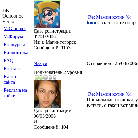
ВК
Основное
Re: Мамин котик %)
меню
koto
я знал что те понрав
V-Graphics
Дата регистрации:
V-Форум
05/01/2006
Из:
г. Магнитогорск
Конкурсы
Сообщений:
1153
Библиотека
FAQ
Nastya
Отправлено:
25/08/2006
Контакт
Пользователь 2 уровня
Карта
сайта
Реклама на
Re: Мамин котик %)
сайте
Прикольные котишки, у 
Кстати, с такой вот мин
Дата регистрации:
06/03/2006
Из:
Сообщений:
104