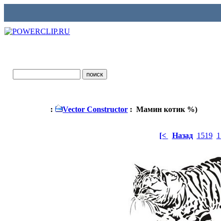
:
Vector Constructor
: Мамин котик %)
[<
Назад
1519
1