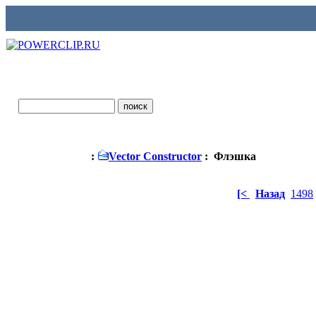
:
Vector Constructor
: Флэшка
[<
Назад
1498