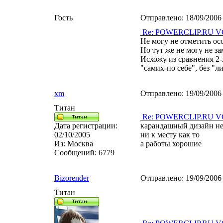
Гость
Отправлено:
18/09/2006
Re: POWERCLIP.RU VG 
Не могу не отметить осо
Но тут же не могу не з
Исхожу из сравнения 2-
"самих-по себе", без "
xm
Отправлено:
19/09/2006
Титан
Re: POWERCLIP.RU VG 
Дата регистрации:
карандашный дизайн не
02/10/2005
ни к месту как то
Из:
Москва
а работы хорошие
Сообщений:
6779
Bizorender
Отправлено:
19/09/2006
Титан