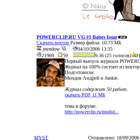
POWERCLIP.RU VG #1 Babes Issue
Скачать вектор
Размер файла: 10.73 МБ
mendow
04/10/2006 13:35
21969
59
9.36 (25 голосов)
Первый выпуск журнала POWER
Журнал на 100% состоит из векто
Подготовили:
Мендов Андрей и Junkie.
Журнал содержит 50 работ.
скачать PDF 11 МБ
тема в форуме:
http://powerclip.ru/modul...
MYST
Отправлено:
18/09/2006