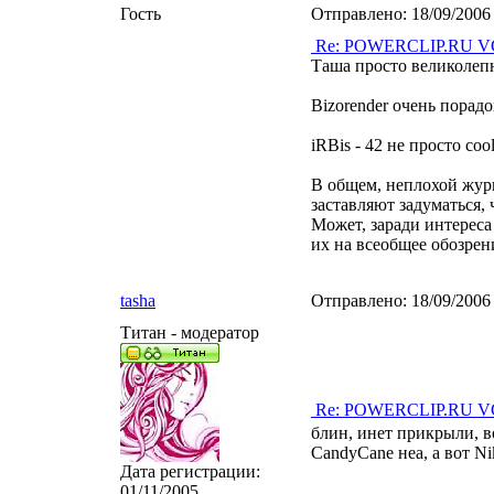
Гость
Отправлено:
18/09/2006
Re: POWERCLIP.RU VG 
Таша просто великолепна
Bizorender очень порад
iRBis - 42 не просто cool
В общем, неплохой журна
заставляют задуматься,
Может, заради интерес
их на всеобщее обозрен
tasha
Отправлено:
18/09/2006
Титан - модератор
Re: POWERCLIP.RU VG 
блин, инет прикрыли, в
CandyCane неа, а вот Nik
Дата регистрации:
01/11/2005