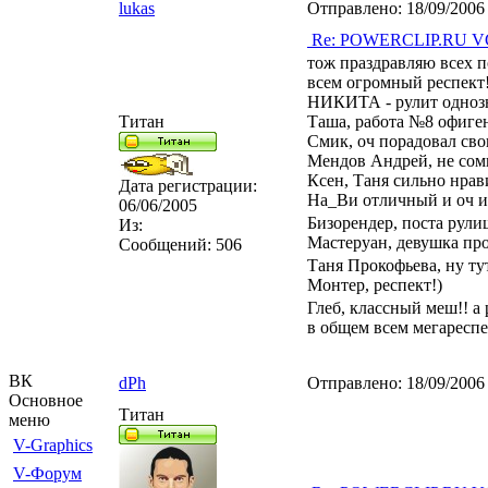
lukas
Отправлено:
18/09/2006
Re: POWERCLIP.RU VG 
тож праздравляю всех 
всем огромный респект
НИКИТА - рулит одноз
Титан
Таша, работа №8 офиген
Смик, оч порадовал сво
Мендов Андрей, не сомне
Ксен, Таня сильно нрав
Дата регистрации:
На_Ви отличный и оч и
06/06/2005
Бизорендер, поста рул
Из:
Мастеруан, девушка про
Сообщений:
506
Таня Прокофьева, ну ту
Монтер, респект!)
Глеб, классный меш!! а
в общем всем мегареспе
ВК
dPh
Отправлено:
18/09/2006
Основное
Титан
меню
V-Graphics
V-Форум