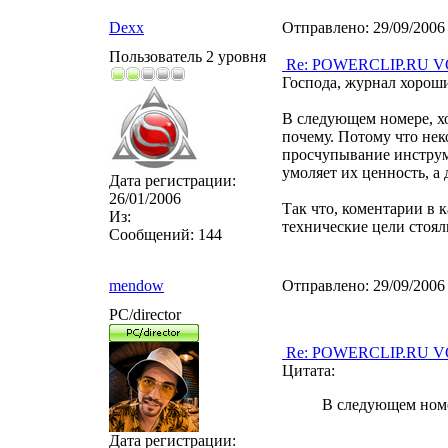
Dexx
Отправлено:
29/09/2006
Пользователь 2 уровня
Re: POWERCLIP.RU VG 
Господа, журнал хороший
В следующем номере, хо
почему. Потому что не
просчупывание инструм
умоляет их ценность, а 
Дата регистрации:
26/01/2006
Так что, коментарии в 
Из:
технические цели стоял
Сообщений:
144
mendow
Отправлено:
29/09/2006
PC/director
Re: POWERCLIP.RU VG 
Цитата:
В следующем номе
Дата регистрации: