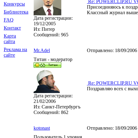
Re: POWERCLIP.RU VG 
Конкурсы
Присоединяюсь к поздр
Библиотека
Классный журнал выше
Дата регистрации:
FAQ
19/12/2005
Контакт
Из:
Питер
Сообщений:
965
Карта
сайта
Реклама на
Mr.Adel
Отправлено:
18/09/2006
сайте
Титан - модератор
Re: POWERCLIP.RU VG 
Поздравляю всех с вых
Дата регистрации:
21/02/2006
Из:
Санкт-Петербургъ
Сообщений:
862
kotonast
Отправлено:
18/09/2006
Пользователь 1 уровня