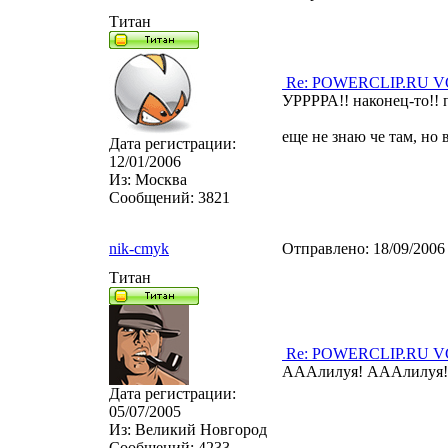
Титан
Re: POWERCLIP.RU VG 
УРРРРА!! наконец-то!! 
еще не знаю че там, но 
Дата регистрации:
12/01/2006
Из:
Москва
Сообщений:
3821
nik-cmyk
Отправлено:
18/09/2006
Титан
Re: POWERCLIP.RU VG 
АААлилуя! АААлилуя! 
Дата регистрации:
05/07/2005
Из:
Великий Новгород
Сообщений:
4233