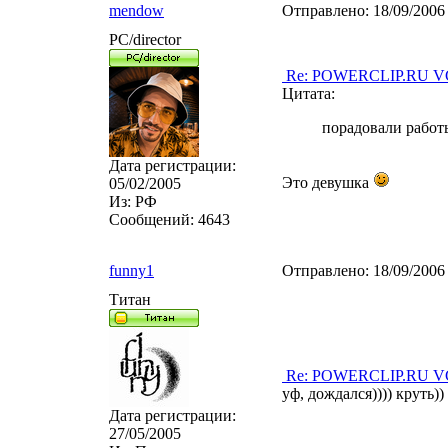
mendow
Отправлено:
18/09/2006
PC/director
Re: POWERCLIP.RU VG 
Цитата:
порадовали работ
Дата регистрации:
Это девушка
05/02/2005
Из:
РФ
Сообщений:
4643
funny1
Отправлено:
18/09/2006
Титан
Re: POWERCLIP.RU VG 
уф, дождался)))) круть))
Дата регистрации:
27/05/2005