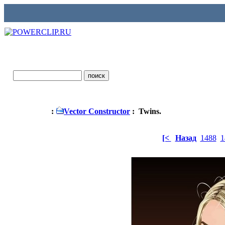
:
Vector Constructor
: Twins.
[<
Назад
1488
1