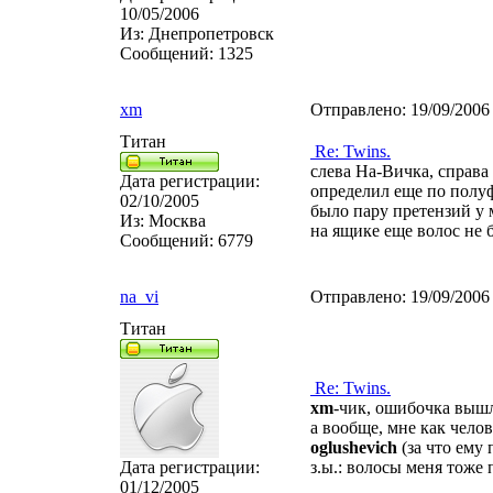
10/05/2006
Из:
Днепропетровск
Сообщений:
1325
xm
Отправлено:
19/09/2006
Титан
Re: Twins.
слева На-Вичка, справа 
Дата регистрации:
определил еще по полуф
02/10/2005
было пару претензий у м
Из:
Москва
на ящике еще волос не 
Сообщений:
6779
na_vi
Отправлено:
19/09/2006
Титан
Re: Twins.
xm
-чик, ошибочка вышла
а вообще, мне как чело
oglushevich
(за что ему
Дата регистрации:
з.ы.: волосы меня тоже 
01/12/2005