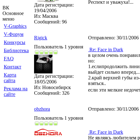
Респект и уважуха!...
Дата регистрации:
ВК
19/04/2006
Основное
Из:
Масква
меню
Сообщений:
96
V-Graphics
V-Форум
Rigick
Отправлено:
30/11/2006
Конкурсы
Пользователь 1 уровня
Re: Face in Dark
Библиотека
в целом очень понравил
FAQ
но:
1.еслипродолжить линию
Контакт
выйдет сильно вперед...
Карта
Дата регистрации:
2.край верхней губы из
сайта
18/05/2006
взяться..
Из:
Новосибирск
Реклама на
если эти мелкие недоче
Сообщений:
326
сайте
obzhora
Отправлено:
30/11/2006
Пользователь 1 уровня
Re: Face in Dark
Не являясь любителем р