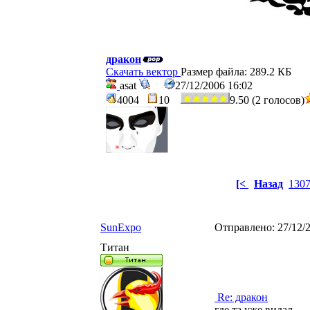
дракон
Скачать вектор
Размер файла: 289.2 КБ
asat
27/12/2006 16:02
4004
10
9.50 (2 голосов)
[<
Назад
130
SunExpo
Отправлено:
27/12/
Титан
Re: дракон
где та уже видал