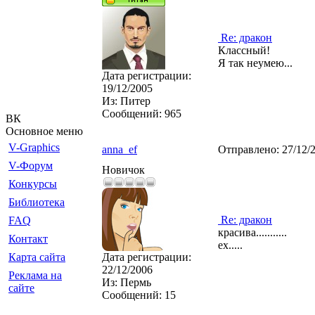
Re: дракон
Классный!
Я так неумею...
Дата регистрации:
19/12/2005
Из:
Питер
Сообщений:
965
ВК
Основное меню
V-Graphics
anna_ef
Отправлено:
27/12/
V-Форум
Новичок
Конкурсы
Библиотека
Re: дракон
FAQ
красива...........
Контакт
ех.....
Карта сайта
Дата регистрации:
22/12/2006
Реклама на
Из:
Пермь
сайте
Сообщений:
15