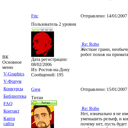
Fric
Отправлено:
14/01/2007
Пользователь 2 уровня
Re: Robo
Жесткие грани, необычн
робот похож на примата
ВК
Дата регистрации:
Основное
08/02/2006
меню
Из:
Ростов-на-Дону
V-Graphics
Сообщений:
195
V-Форум
Конкурсы
Greg
Отправлено:
15/01/2007
Библиотека
Титан
FAQ
Re: Robo
Контакт
Нет, изначально я не и
Карта
уменьшить рельеф, и ко
сайта
почему нет, пусть будет