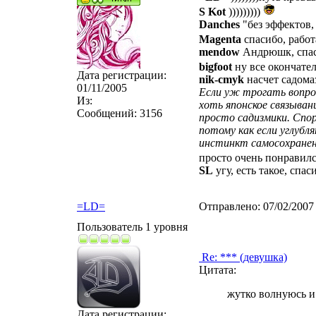
S Kot
)))))))))
Danches
"без эффектов, 
Magenta
спасибо, рабо
mendow
Андрюшк, спас
bigfoot
ну все окончате
Дата регистрации:
nik-cmyk
насчет садом
01/11/2005
Если уж трогать вопрос
Из:
хоть японское связыван
Сообщений:
3156
просто садизмики. Спо
потому как если углубл
инстинкт самосохранени
просто очень понравилс
SL
угу, есть такое, спаси
=LD=
Отправлено:
07/02/2007
Пользователь 1 уровня
Re: *** (девушка)
Цитата:
жутко волнуюсь и
Дата регистрации: