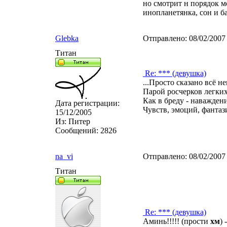
но смотрит н порядок м
инопланетянка, сон и б
Glebka
Отправлено:
08/02/2007
Титан
Re: *** (девушка)
...Просто сказано всё 
Парой росчерков легких
Как в бреду - наважден
Дата регистрации:
Чувств, эмоций, фантаз
15/12/2005
Из:
Питер
Сообщений:
2826
na_vi
Отправлено:
08/02/2007
Титан
Re: *** (девушка)
Аминь!!!!! (прости
хм
) 