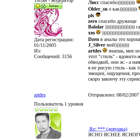
Титан - модератор
Лисс
спасибо)))))))))))
Older_sn
о как)))))))))))
pls
zero
спасибо дружище
Balalar
)))))))))))))))))))
xm
)))))))))))))))))))))
Dzen
в аналы это хорош
Дата регистрации:
J_Silver
мой)))))))))
01/11/2005
Из:
artdes
знаешь, мне ин
Сообщений:
3156
этот "стиль" - ядовито
обводкой, они ж: - а на
я не рисую стиль - как 
эмоции, ощущения, прос
скоро закончу эту серию
artdes
Отправлено:
08/02/2007
Пользователь 1 уровня
Re: *** (девушка)
ЯСНО ЯСНЕЕ ЯСНОГ