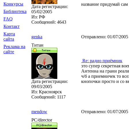
Конкурсы
название придумай сам
Дата регистрации:
Библиотека
05/02/2005
Из:
РФ
FAQ
Сообщений:
4643
Контакт
Карта
genka
Отправлено:
01/07/2005
сайта
Титан
Реклама на
сайте
Re: радио приёмник
это супер секретная вое
Антенна на грани реали
ч/б а приемничек то все
Дата регистрации:
кнопочки просто и со в
09/03/2005
Из:
Красноярск
Сообщений:
1117
mendow
Отправлено:
01/07/2005
PC/director