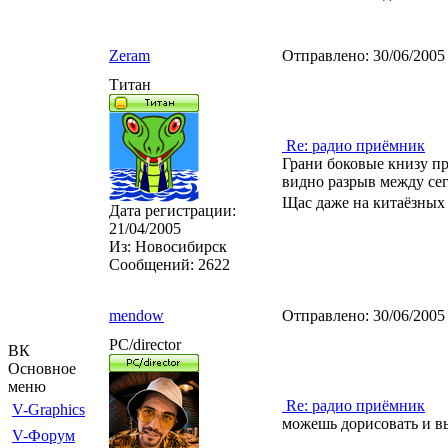
Zeram
Отправлено:
30/06/2005
Титан
Re: радио приёмник
Грани боковые книзу пр
видно разрыв между сег
Щас даже на китаёзных 
Дата регистрации:
21/04/2005
Из:
Новосибирск
Сообщений:
2622
mendow
Отправлено:
30/06/2005
PC/director
ВК
Основное
меню
Re: радио приёмник
V-Graphics
можешь дорисовать и 
V-Форум