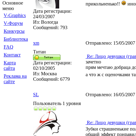
Основное
прикольненько!!
иног
меню
Дата регистрации:
V-Graphics
24/03/2007
Из:
Вологда
V-Форум
Сообщений:
793
Конкурсы
Библиотека
xm
Отправлено:
15/05/2007
FAQ
Титан
Контакт
Re: Лицо девушки (гра
зачетно
Карта
Дата регистрации:
прям мечтаю добраца до
сайта
02/10/2005
Из:
Москва
а что ж с оценочками т
Реклама на
Сообщений:
6779
сайте
SL
Отправлено:
16/05/2007
Пользователь 1 уровня
Re: Лицо девушки (гра
Зубки страшненькие п
общий эффект понрави