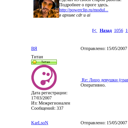
Подробнее о проге здесь.
http://powerclip.ru/modul...
в архиве cdr и ai
[<
Назад
1056
1
ВЯ
Отправлено:
15/05/2007
Титан
Re: Лицо девушки (гра
Оперативно.
Дата регистрации:
17/03/2007
Из:
Межрегионален
Сообщений:
337
KarLsoN
Отправлено:
15/05/2007