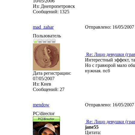
10/05/2006
Из:
Днепропетровск
Сообщений:
1325
mad_zahar
Отправлено:
16/05/2007
Пользователь
Re: Лицо девушки (гра
Интерестный эффект, та
Но с гравюрой мало общ
нужная. псб
Дата регистрации:
07/05/2007
Из:
Киев
Сообщений:
27
mendow
Отправлено:
16/05/2007
PC/director
Re: Лицо девушки (гра
jane55
Цитата: