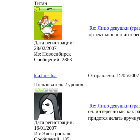
Титан
Re: Лицо девушки (гра
эффект конечно интер
Дата регистрации:
28/02/2007
Из:
Новосибирск
Сообщений:
2863
k.a.t.u.s.h.a
Отправлено:
15/05/2007
Пользователь 2 уровня
Re: Лицо девушки (гра
оч. интересно мы как ра
придется делать вручную
Дата регистрации:
16/01/2007
Из:
Электросталь
Сообщений:
135