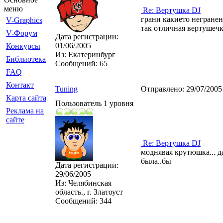
меню
Re: Вертушка DJ
грани какието негранены
V-Graphics
так отличная вертушеч
V-Форум
Дата регистрации:
01/06/2005
Конкурсы
Из:
Екатеринбург
Библиотека
Сообщений:
65
FAQ
Контакт
Tuning
Отправлено:
29/07/2005
Карта сайта
Пользователь 1 уровня
Реклама на
сайте
Re: Вертушка DJ
моднявая крутюшка... да
была..бы
Дата регистрации:
29/06/2005
Из:
Челябинская
область., г. Златоуст
Сообщений:
344