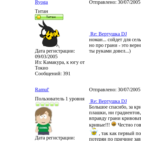
Ryoga
Отправлено:
30/07/2005
Титан
Re: Вертушка DJ
номан... сойдет для сел
но про грани - это верно
Дата регистрации:
ты руками довел...)
09/03/2005
Из:
Камакура, к югу от
Токио
Сообщений:
391
Ramul'
Отправлено:
30/07/2005
Пользователь 1 уровня
Re: Вертушка DJ
Большое спасибо, за кр
плашки, ни градиентов,
вправду грани кривоват
кривые!!!
Честно гов
, так как первый п
Дата регистрации:
потерян по причине зав