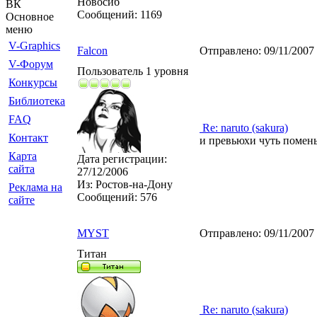
Новосиб
ВК
Сообщений:
1169
Основное
меню
V-Graphics
Falcon
Отправлено:
09/11/2007
V-Форум
Пользователь 1 уровня
Конкурсы
Библиотека
FAQ
Re: naruto (sakura)
Контакт
и превьюхи чуть поменьш
Карта
Дата регистрации:
сайта
27/12/2006
Из:
Ростов-на-Дону
Реклама на
Сообщений:
576
сайте
MYST
Отправлено:
09/11/2007
Титан
Re: naruto (sakura)