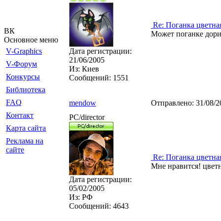
Re: Поганка цветна
ВК
Может поганке дорис
Основное меню
V-Graphics
Дата регистрации:
21/06/2005
V-Форум
Из:
Киев
Конкурсы
Сообщений:
1551
Библиотека
FAQ
mendow
Отправлено:
31/08/2
Контакт
PC/director
Карта сайта
Реклама на
сайте
Re: Поганка цветна
Мне нравится! цветн
Дата регистрации:
05/02/2005
Из:
РФ
Сообщений:
4643