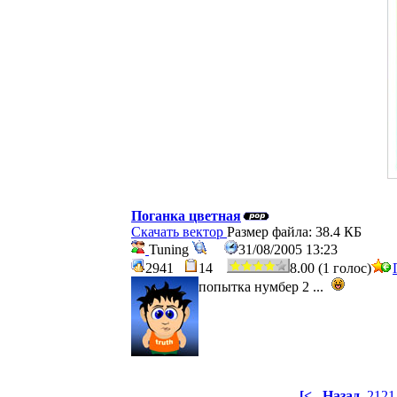
Поганка цветная
Скачать вектор
Размер файла: 38.4 КБ
Tuning
31/08/2005 13:23
2941
14
8.00 (1 голос)
попытка нумбер 2 ...
[<
Назад
2121