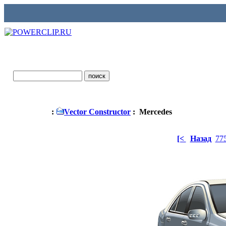
:
Vector Constructor
: Mercedes
[<
Назад
77