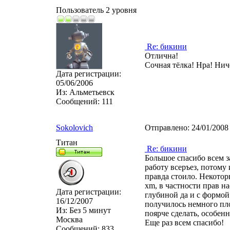
Пользователь 2 уровня
Re: бикини
Отлична!
Сочная тёлка! Нра! Нич
Дата регистрации:
05/06/2006
Из:
Альметьевск
Сообщений:
111
Sokolovich
Отправлено:
24/01/2008
Титан
Re: бикини
Большое спасибо всем з
работу всеръез, потому 
правда стоило. Некотор
xm, в частности прав на
Дата регистрации:
глубиной да и с формой 
16/12/2007
получилось немного пл
Из:
Без 5 минут
поярче сделать, особенн
Москва
Еще раз всем спасибо!
Сообщений:
833