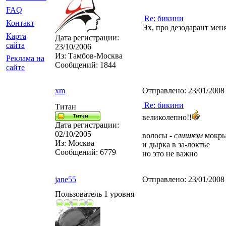
FAQ
Re: бикини
Контакт
Эх, про дезодарант мен
Карта
Дата регистрации:
сайта
23/10/2006
Из:
Тамбов-Москва
Реклама на
Сообщений:
1844
сайте
xm
Отправлено:
23/01/2008
Re: бикини
Титан
великолепно!!
Дата регистрации:
02/10/2005
волосы -
слишком
мокр
Из:
Москва
и дырка в за-локтье
Сообщений:
6779
но это не важно
jane55
Отправлено:
23/01/2008
Пользователь 1 уровня