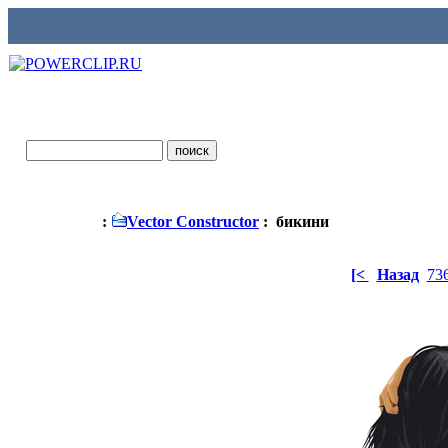
:
Vector Constructor
: бикини
[<
Назад
73