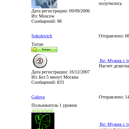
получилось
Дата регистрации:
09/09/2006
Из:
Moscow
Сообщений:
98
Sokolovich
Отправлено:
08
Титан
Re: Мужик с т
Насчет дезигна
Дата регистрации:
16/12/2007
Из:
Без 5 минут Москва
Сообщений:
833
Galova
Отправлено:
14
Пользователь 1 уровня
Re: Мужик с т