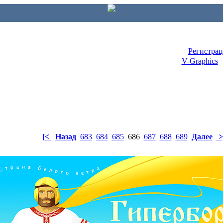
Регистра
V-Graphics
[<
Назад
683
684
685
686
687
688
689
Далее
>