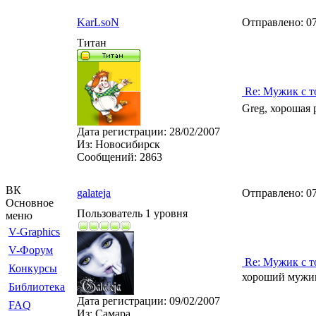
KarLsoN
Отправлено:
07
Титан
Re: Мужик с т
Greg, хорошая 
Дата регистрации:
28/02/2007
Из:
Новосибирск
Сообщений:
2863
ВК
galateja
Отправлено:
07
Основное
Пользователь 1 уровня
меню
V-Graphics
V-Форум
Re: Мужик с т
Конкурсы
хороший мужи
Библиотека
Дата регистрации:
09/02/2007
FAQ
Из:
Самара