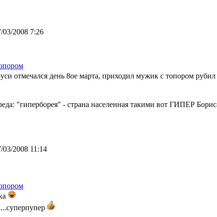
/03/2008 7:26
опором
руси отмечался день 8ое марта, приходил мужик с топором рубил 
бреда: "гиперборея" - страна населенная такими вот ГИПЕР Бори
/03/2008 11:14
опором
ка
...суперпупер