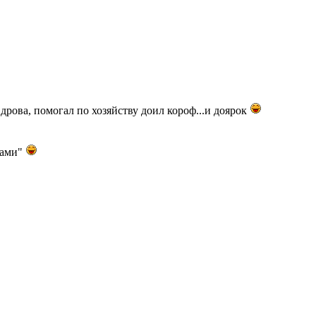
дрова, помогал по хозяйству доил короф...и доярок
сами"