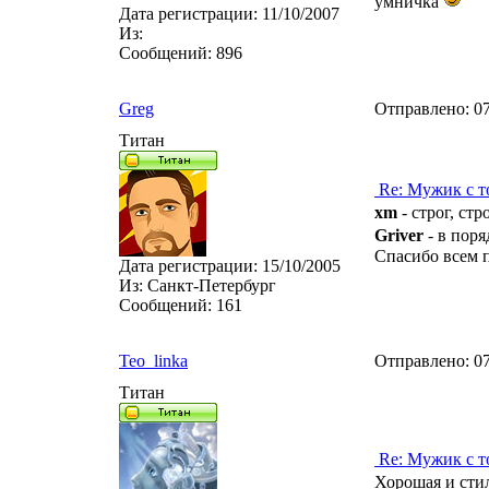
умничка
Дата регистрации:
11/10/2007
Из:
Сообщений:
896
Greg
Отправлено:
07
Титан
Re: Мужик с т
xm
- строг, ст
Griver
- в по
Спасибо всем
Дата регистрации:
15/10/2005
Из:
Санкт-Петербург
Сообщений:
161
Teo_linka
Отправлено:
07
Титан
Re: Мужик с т
Хорошая и сти