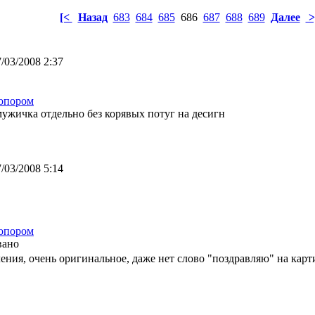
[<
Назад
683
684
685
686
687
688
689
Далее
>
/03/2008 2:37
опором
ужичка отдельно без корявых потуг на десигн
/03/2008 5:14
опором
вано
ления, очень оригинальное, даже нет слово "поздравляю" на кар