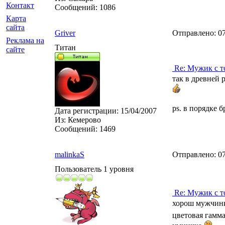
Контакт
Сообщений:
1086
Карта
сайта
Griver
Отправлено:
07
Реклама на
Титан
сайте
Re: Мужик с т
так в древней 
ps. в порядке 
Дата регистрации:
15/04/2007
Из:
Кемерово
Сообщений:
1469
malinkaS
Отправлено:
07
Пользователь 1 уровня
Re: Мужик с т
хорош мужчин
цветовая гамма