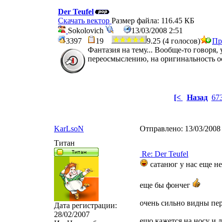
Der Teufel
Скачать вектор
Размер файла: 116.45 КБ
Sokolovich
13/03/2008 2:51
3397
19
9.25 (4 голосов)
Пр
Фантазия на тему... Вообще-то говоря,
переосмыслению, на оригинальность ос
[<
Назад
67
KarLsoN
Отправлено:
13/03/2008
Титан
Re: Der Teufel
сатанюг у нас еще н
еще бы фончег
очень сильно видны пер
Дата регистрации:
28/02/2007
ешо кажется на носу и 