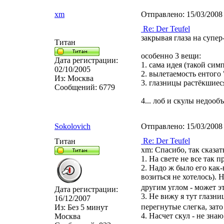
xm
Отправлено:
15/03/2008
Re: Der Teufel
закрывая глаза на супер
Титан
особенно 3 вещи:
Дата регистрации:
1. сама идея (такой си
02/10/2005
2. вылетаемость ентого
Из:
Москва
3. глазницы растёкшиеся
Сообщений:
6779
4... лоб и скулы недоо
Sokolovich
Отправлено:
15/03/2008
Re: Der Teufel
Титан
xm: Спасибо, так сказат
1. На свете не все так 
2. Надо ж было его как-
возиться не хотелось). 
другим углом - может э
Дата регистрации:
3. Не вижу я тут глазни
16/12/2007
перегнутые слегка, зат
Из:
Без 5 минут
4. Насчет скул - не зна
Москва