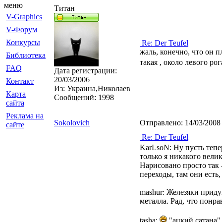
меню
Титан
V-Graphics
V-Форум
Конкурсы
Re: Der Teufel
жаль, конечно, что он п
Библиотека
такая , около левого ро
FAQ
Дата регистрации:
20/03/2006
Контакт
Из:
Украина,Николаев
Карта
Сообщений:
1998
сайта
Реклама на
Sokolovich
Отправлено:
14/03/2008
сайте
Re: Der Teufel
KarLsoN: Ну пусть тепе
только я никакого велик
Нарисовано просто так 
переходы, там они есть,
mashur: Железяки приду
металла. Рад, что понра
tasha:
"ацкий сатана"