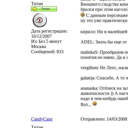
Титан
Внешнего сходства конеч
брился при этом наголо)
С данным персонажем 
ну это уже практически
Дата регистрации:
кирилл: Ни в малейшей
16/12/2007
Из:
Без 5 минут
ADEL: Знать бы еще от к
Москва
Сообщений:
833
malinkaS: Прообразом п
понятия не имею. Да и о
vergilium: Не Лепс, наск
galateja: Спасибо. А то
ananaska: Отблеск на з
живописности )) А насче
надо в чем-нибудь ошиби
Вот...
CandyCane
Отправлено:
14/03/2008
Титан