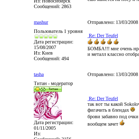
Из:
Новосибирск
Сообщений:
2863
mashur
Отправлено:
13/03/2008
Пользователь 1 уровня
Re: Der Teufel
Дата регистрации:
15/08/2007
БОМБА!!! мне очень нра
Из:
Киев
и металл классно отобр
Сообщений:
494
tasha
Отправлено:
13/03/2008
Титан - модератор
Re: Der Teufel
так вот ты какой Sokolo
фигачить в блендах
брови забавно под очки
Дата регистрации:
вообщем зачет
01/11/2005
Из: