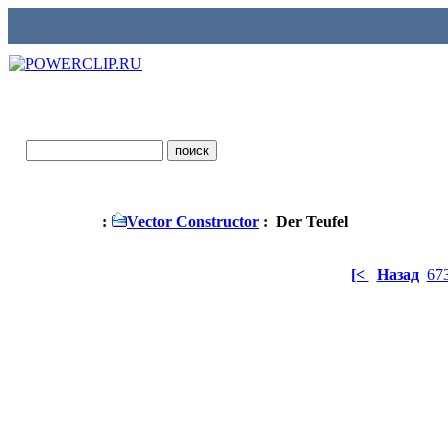
:
Vector Constructor
: Der Teufel
[<
Назад
67