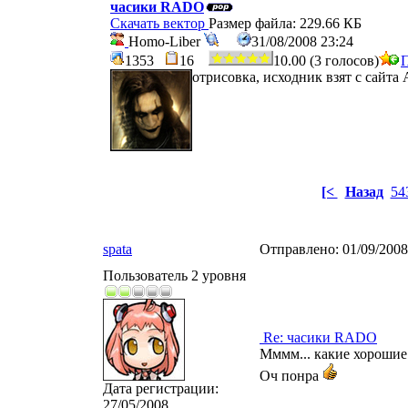
часики RADO
Скачать вектор
Размер файла: 229.66 КБ
Homo-Liber
31/08/2008 23:24
1353
16
10.00 (3 голосов)
П
отрисовка, исходник взят с сайта A
[<
Назад
54
spata
Отправлено:
01/09/200
Пользователь 2 уровня
Re: часики RADO
Мммм... какие хорошие 
Оч понра
Дата регистрации:
27/05/2008