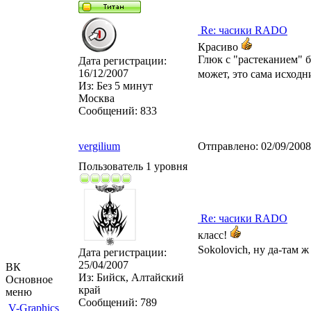
Re: часики RADO
Красиво
Глюк с "растеканием" б
Дата регистрации:
16/12/2007
может, это сама исходн
Из:
Без 5 минут
Москва
Сообщений:
833
vergilium
Отправлено:
02/09/200
Пользователь 1 уровня
Re: часики RADO
класс!
Sokolovich, ну да-там 
Дата регистрации:
25/04/2007
ВК
Из:
Бийск, Алтайский
Основное
край
меню
Сообщений:
789
V-Graphics