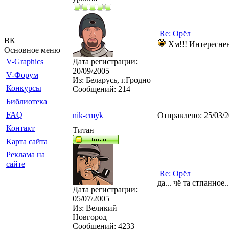
Re: Орёл
ВК
Хм!!! Интереснень
Основное меню
V-Graphics
Дата регистрации:
20/09/2005
V-Форум
Из:
Беларусь, г.Гродно
Конкурсы
Сообщений:
214
Библиотека
FAQ
nik-cmyk
Отправлено:
25/03/
Контакт
Титан
Карта сайта
Реклама на
сайте
Re: Орёл
да... чё та стпанное..
Дата регистрации:
05/07/2005
Из:
Великий
Новгород
Сообщений:
4233