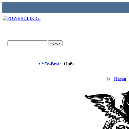
:
V-Best
: Орёл
[<
Назад