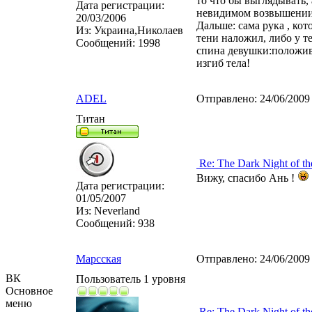
то что бы выглядывать, 
Дата регистрации:
невидимом возвышении 
20/03/2006
Дальше: сама рука , ко
Из:
Украина,Николаев
тени наложил, либо у те
Сообщений:
1998
спина девушки:положив
изгиб тела!
ADEL
Отправлено:
24/06/2009
Титан
Re: The Dark Night of th
Вижу, спасибо Ань !
Дата регистрации:
01/05/2007
Из:
Neverland
Сообщений:
938
Марсская
Отправлено:
24/06/2009
ВК
Пользователь 1 уровня
Основное
меню
Re: The Dark Night of th