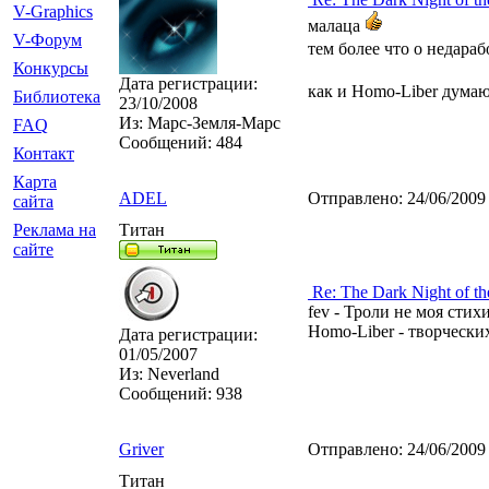
V-Graphics
малаца
V-Форум
тем более что о недара
Конкурсы
Дата регистрации:
как и Homo-Liber думаю
Библиотека
23/10/2008
Из:
Марс-Земля-Марс
FAQ
Сообщений:
484
Контакт
Карта
ADEL
Отправлено:
24/06/2009
сайта
Реклама на
Титан
сайте
Re: The Dark Night of th
fev - Троли не моя стих
Homo-Liber - творческих
Дата регистрации:
01/05/2007
Из:
Neverland
Сообщений:
938
Griver
Отправлено:
24/06/2009
Титан