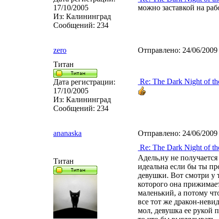
17/10/2005
можно заставкой на раб
Из:
Калининград
Сообщений:
234
zero
Отправлено:
24/06/2009
Титан
Re: The Dark Night of th
Дата регистрации:
17/10/2005
Из:
Калининград
Сообщений:
234
ananaska
Отправлено:
24/06/2009
Re: The Dark Night of th
Адель,ну не получается 
Титан
идеальна если бы ты пр
девушки. Вот смотри у т
которого она прижимает
маленький, а потому что
все тот же дракон-неви
мол, девушка ее рукой п