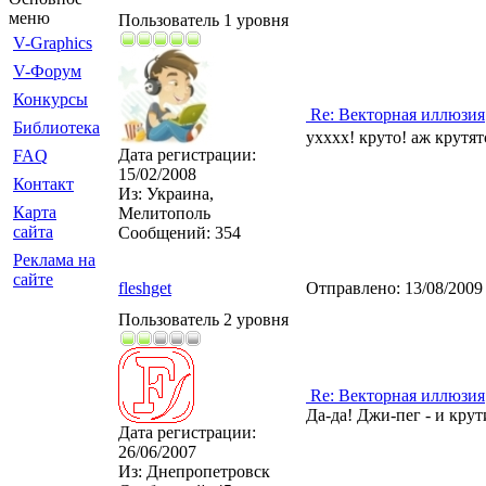
меню
Пользователь 1 уровня
V-Graphics
V-Форум
Конкурсы
Re: Векторная иллюзия
Библиотека
ухххх! круто! аж крутят
Дата регистрации:
FAQ
15/02/2008
Контакт
Из:
Украина,
Карта
Мелитополь
сайта
Сообщений:
354
Реклама на
сайте
fleshget
Отправлено:
13/08/2009
Пользователь 2 уровня
Re: Векторная иллюзия
Да-да! Джи-пег - и крут
Дата регистрации:
26/06/2007
Из:
Днепропетровск