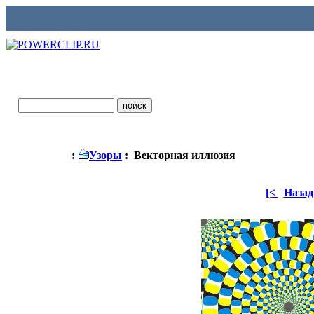
:
Узоры
: Векторная иллюзия
[<
Назад