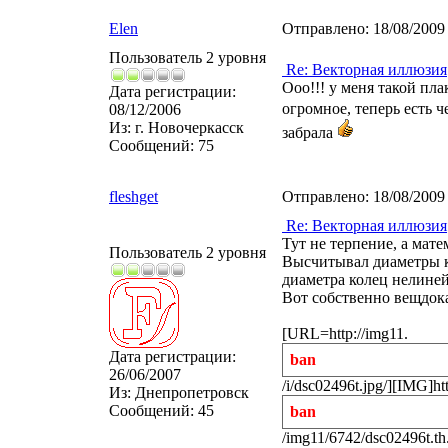
Elen
Отправлено:
18/08/2009
Пользователь 2 уровня
Re: Векторная иллюзия
Ооо!!! у меня такой пл
Дата регистрации:
огромное, теперь есть ч
08/12/2006
Из:
г. Новочеркасск
забрала
Сообщений:
75
fleshget
Отправлено:
18/08/2009
Re: Векторная иллюзия
Тут не терпение, а мате
Пользователь 2 уровня
Высчитывал диаметры ко
диаметра колец нелиней
Вот собственно вещдока
[URL=http://img11.
Дата регистрации:
ban
26/06/2007
/i/dsc02496t.jpg/][IMG]ht
Из:
Днепропетровск
Сообщений:
45
ban
/img11/6742/dsc02496t.t