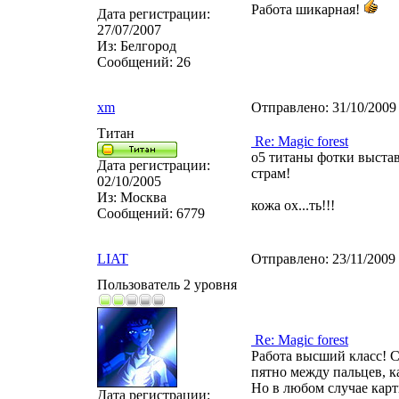
Работа шикарная!
Дата регистрации:
27/07/2007
Из:
Белгород
Сообщений:
26
xm
Отправлено:
31/10/2009
Титан
Re: Magic forest
о5 титаны фотки выста
Дата регистрации:
страм!
02/10/2005
Из:
Москва
кожа ох...ть!!!
Сообщений:
6779
LIAT
Отправлено:
23/11/2009
Пользователь 2 уровня
Re: Magic forest
Работа высший класс! С
пятно между пальцев, к
Но в любом случае карт
Дата регистрации: