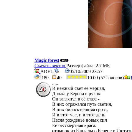
Magic forest
Скачать вектор
Размер файла: 2.7 МБ
ADEL
05/10/2009 23:57
2180
40
10.00 (57 голосов)
.....
И нежный свет её мерцал,
Дрожа у Берена в руках.
Он заглянул в её глаза -
В них отражался путь светил,
В них билась вешняя гроза,
И в этот час, и в этот день
Несла рожденье новых сил
Её бессмертная краса.
отрывок из Баллады о Берене и Лютиэ