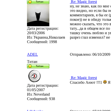
Re: Magic forest
ну, не знаю, как по мне
это видно, но если бы н
комментариев, я бы ее (
покое)) не в обиду толь
можно сказать, что это
Дата регистрации:
тату...да в общем все п
20/03/2006
ташку очень люблю и ув
Из:
Украина,Николаев
разрез глаз изменил? не 
Сообщений:
1998
ADEL
Отправлено:
06/10/2009
Титан
Re: Magic forest
Спасибо Анют !!!1
Я 
Дата регистрации:
01/05/2007
Из:
Neverland
Сообщений:
938