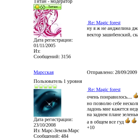
Титан - модератор
Re: Magic forest
ну я ж не анджелина джо
вектор зашибенский, ск
Дата регистрации:
01/11/2005
Из:
Сообщений:
3156
Марсская
Отправлено:
28/09/2009
Пользователь 1 уровня
Re: Magic forest
очень понравилось....
но позволю себе неско
ладонь мне кажется недо
на заднем плане зелены
Дата регистрации:
а в общем все гуд
23/10/2008
+10
Из:
Марс-Земля-Марс
Сообщений:
484