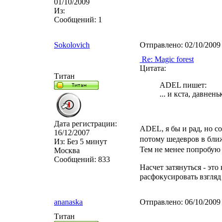
01/10/2009
Из:
Сообщений:
1
Sokolovich
Отправлено:
02/10/2009
Re: Magic forest
Цитата:
Титан
ADEL пишет:
... и кста, давнень
Дата регистрации:
ADEL, я бы и рад, но со
16/12/2007
потому шедевров в бли
Из:
Без 5 минут
Тем не менее попробую с
Москва
Сообщений:
833
Насчет затянуться - это
расфокусировать взгля
ananaska
Отправлено:
06/10/2009
Титан