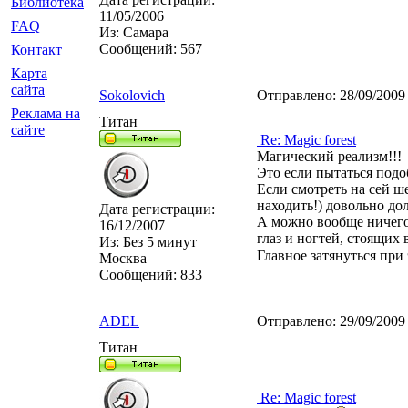
Библиотека
11/05/2006
FAQ
Из:
Самара
Сообщений:
567
Контакт
Карта
сайта
Sokolovich
Отправлено:
28/09/2009
Реклама на
Титан
сайте
Re: Magic forest
Магический реализм!!!
Это если пытаться подо
Если смотреть на сей ш
находить!) довольно дол
Дата регистрации:
А можно вообще ничего 
16/12/2007
глаз и ногтей, стоящих 
Из:
Без 5 минут
Главное затянуться при
Москва
Сообщений:
833
ADEL
Отправлено:
29/09/2009
Титан
Re: Magic forest