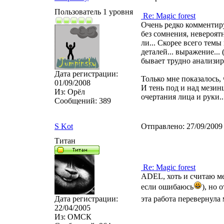
Пользователь 1 уровня
Re: Magic forest
Очень редко комментир
без сомнения, невероятн
ли... Скорее всего темы
деталей... выражение..
бывает трудно анализиро
Дата регистрации:
Только мне показалось, 
01/09/2008
И тень под и над мезин
Из:
Орёл
очертания лица и руки..
Сообщений:
389
S Kot
Отправлено:
27/09/2009
Титан
Re: Magic forest
ADEL, хоть и считаю ме
если ошибаюсь
), но 
Дата регистрации:
эта работа перевернула 
22/04/2005
Из:
ОМСК