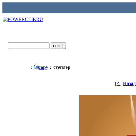
:
copy
: степлер
[<
Назад