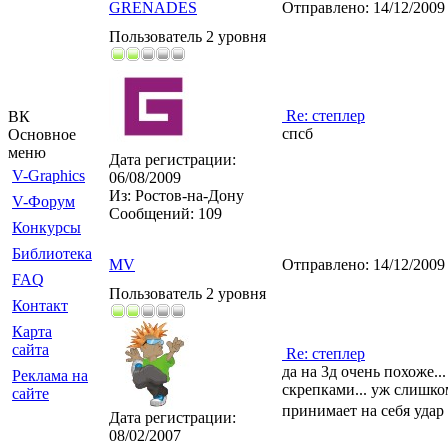
GRENADES
Отправлено:
14/12/2009
Пользователь 2 уровня
Re: степлер
ВК
спсб
Основное
меню
Дата регистрации:
V-Graphics
06/08/2009
Из:
Ростов-на-Дону
V-Форум
Сообщений:
109
Конкурсы
Библиотека
MV
Отправлено:
14/12/2009
FAQ
Пользователь 2 уровня
Контакт
Карта
сайта
Re: степлер
да на 3д очень похоже..
Реклама на
скрепками... уж слишко
сайте
принимает на себя удар 
Дата регистрации:
08/02/2007