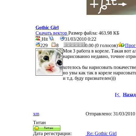
Gothic Girl
Скачать вектор
Размер файла: 463.98 КБ
Hit
31/03/2010 0:22
229
8
0.00 (0 голосов)
Прог
Моя 3 работа в кореле. Такая вот а
нарисованно недавно, точнее отр
хотелось бы нарисовать покачеств
но увы как так в кореле нарисоват
и т.д. буду признателен)))
[<
Назад
xm
Отправлено:
31/03/2010
Титан
Дата регистрации:
Re: Gothic Girl