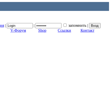
ция
|
|
запомнить
|
V-Форум
Shop
Ссылки
Контакт