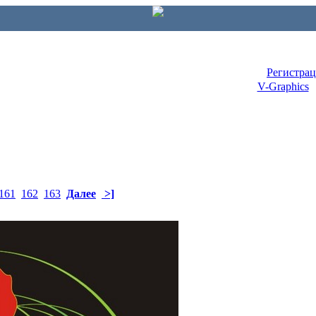
Регистра
V-Graphics
161
162
163
Далее
>]