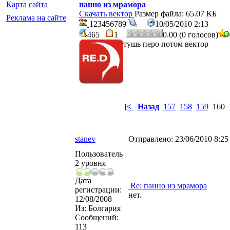
Карта сайта
панно из мрамора
Скачать вектор
Размер файла: 65.07 КБ
Реклама на сайте
123456789
10/05/2010 2:13
465
1
0.00 (0 голосов)
тушь перо потом вектор
[<
Назад
157
158
159
160
stanev
Отправлено:
23/06/2010 8:2
Пользователь
2 уровня
Дата
Re: панно из мрамора
регистрации:
нет.
12/08/2008
Из:
Болгария
Сообщений:
113