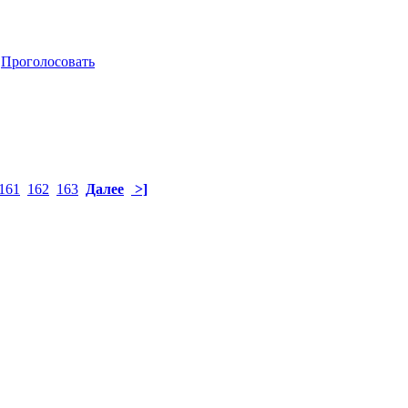
Проголосовать
161
162
163
Далее
>]
5