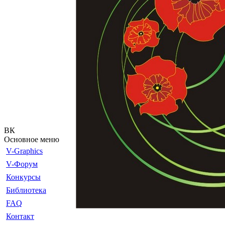
ВК
Основное меню
V-Graphics
V-Форум
Конкурсы
Библиотека
FAQ
Контакт