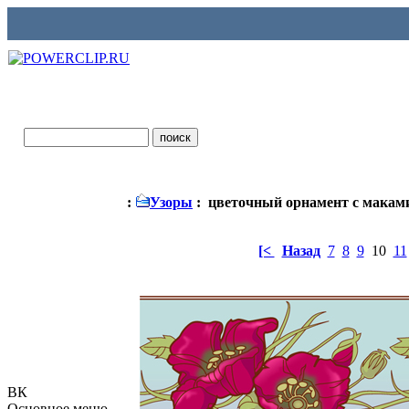
:
Узоры
: цветочный орнамент с макам
[<
Назад
7
8
9
10
11
ВК
Основное меню